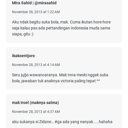
Mira Sahid | @mirasahid
November 28, 2013 at 1:22 AM
Aku ndak begitu suka bola, mak. Cuma ikutan hore-hore
saja kalau pas ada pertandingan Indonesia muda sama
siapa, gitu :)
ikakoentjoro
November 28, 2013 at 4:14 AM
Seru jųğα wawancaranya. Mak Inna meski nggak suka
bola, jawaban tuk anaknya victoria paling tepat ^^
mak Iroel (maknya salma)
November 28, 2013 at 4:37 AM
aku sukanya si Zidane...#ga ada yang nanyak.....hahaha