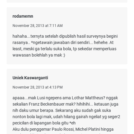
rodamemn
November 28, 2013 at 7:11 AM
hahaha...ternyta setelah dipublish hasil surveynya begini
rasanya.. *ngetawain jawaban diri sendiri... hehehe. At
least, meski ga terlalu suka bola, tp sekedar memperluas
wawasan bolehlah ya mak :)
Uniek Kaswarganti
November 28, 2013 at 4:13 PM
apaaa...mak Lusi ngepens ama Lothar Mattheus? nggak
sekalian Franz Beckenbauer mak? hihihihi... ketauan juga
nih daku umur berapa. Sekarang aku sudah gak suka
nonton bola lagi mak, udah hilang gairah ngeliat yg seger2
pecicilan di lapangan bola gitu *eh
Aku dulu penggemar Paulo Rossi, Michel Platini hingga