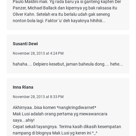
Paulo Maldini mak. Yg rada baru ya si ganteng kapten Der
Panzer, Michael Ballack dan kipernya yg bak raksasa itu
Oliver Kahn. Setelah era itu berlalu udah gak seneng
nonton bola lagi. Faktor 'u' deh kayaknya hihihiii...
Susanti Dewi
November 28, 2013 at 4:24 PM
hahaha.... Delpiero kesebut, jaman baheula dong.... hehe...
Inna Riana
November 28, 2013 at 8:33 PM
Akhirnyaa..bisa komen *nangkringdiwarnet*
Mak Lusi adalah orang pertama yg mewawancara
saya...ahiy!
Cepat sekali tayangnya. Terima kasih dikasih kesempatan
nampang di blognya Mak Lusi yg keren ini ^_^