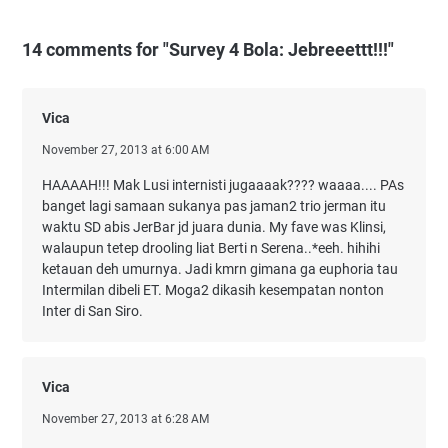
14 comments for "Survey 4 Bola: Jebreeettt!!!"
Vica
November 27, 2013 at 6:00 AM
HAAAAH!!! Mak Lusi internisti jugaaaak???? waaaa.... PAs
banget lagi samaan sukanya pas jaman2 trio jerman itu
waktu SD abis JerBar jd juara dunia. My fave was Klinsi,
walaupun tetep drooling liat Berti n Serena..*eeh. hihihi
ketauan deh umurnya. Jadi kmrn gimana ga euphoria tau
Intermilan dibeli ET. Moga2 dikasih kesempatan nonton
Inter di San Siro.
Vica
November 27, 2013 at 6:28 AM