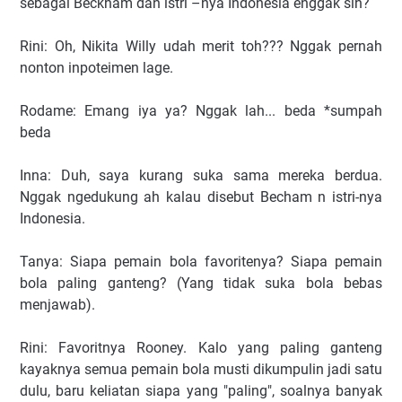
sebagai Beckham dan istri –nya Indonesia enggak sih?
Rini: Oh, Nikita Willy udah merit toh??? Nggak pernah
nonton inpoteimen lage.
Rodame: Emang iya ya? Nggak lah... beda *sumpah
beda
Inna: Duh, saya kurang suka sama mereka berdua.
Nggak ngedukung ah kalau disebut Becham n istri-nya
Indonesia.
Tanya: Siapa pemain bola favoritenya? Siapa pemain
bola paling ganteng? (Yang tidak suka bola bebas
menjawab).
Rini: Favoritnya Rooney. Kalo yang paling ganteng
kayaknya semua pemain bola musti dikumpulin jadi satu
dulu, baru keliatan siapa yang "paling", soalnya banyak