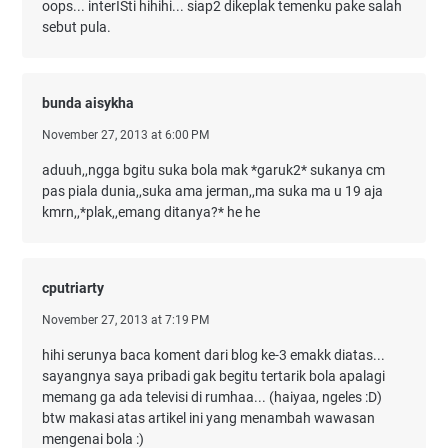
oops... interISti hihihi... siap2 dikeplak temenku pake salah
sebut pula.
bunda aisykha
November 27, 2013 at 6:00 PM
aduuh,,ngga bgitu suka bola mak *garuk2* sukanya cm
pas piala dunia,,suka ama jerman,,ma suka ma u 19 aja
kmrn,,*plak,,emang ditanya?* he he
cputriarty
November 27, 2013 at 7:19 PM
hihi serunya baca koment dari blog ke-3 emakk diatas...
sayangnya saya pribadi gak begitu tertarik bola apalagi
memang ga ada televisi di rumhaa... (haiyaa, ngeles :D)
btw makasi atas artikel ini yang menambah wawasan
mengenai bola :)