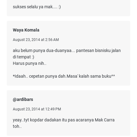
sukses selalu ya mak.... :)
Waya Komala
August 23, 2014 at 2:56 AM
aku belum punya dua-duanyaa... pantesan bisnisku jalan
di tempat :)
Harus punya nih..
*Idaah.. cepetan punya dah.Masa' kalah sama buku^^
@ardibars
August 23, 2014 at 12:49 PM
yeay..tyt kopdar dadakan itu pas acaranya Mak Carra
toh..