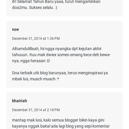
ih! Selamat Tahun Baru yaaa, turut mengaminkan
doa2mu. Sukses selalu. :)
noe
December 31, 2014 at 1:36 PM
Alhamdulillaah, hii ngga nyangka dpt kejutan akhir
tahuuun. Ituu mak dwiex someo emang kece deh bewe-
nya, ngga heraaan :D
Doa terbaik utk blog barunyaa, terus menginspirasi ya
mbak lus, muach muach :*
khairiah
December 31, 2014 at 2:18 PM
mantap mak lusi, kalo semua blogger bikin kaya gini
kayanya nggak bakal ada lagi blog yang sepi komentar