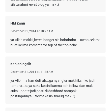
silaturahmi lewat blog ya mak :)
HM Zwan
December 31, 2014 at 10:27 AM
ya Allah makkk,keren banget sih hahahaha....uwaa selamt
buat kelima komentaror top of the top hehe
Kanianingsih
December 31, 2014 at 11:35 AM
ya Alloh...alhamdulillah...ga nyangka mak hiks...ko jadi
terharu...saya suka ke sini karena sdh follow dan mak
suka update jadi pasti di dashbord nampak
postingannya...treimakasih skali lg mak..:)