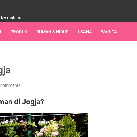
h bermakna.
H
PRODUK
RUMAH & HIDUP
USAHA
WANITA
gja
 comments
man di Jogja?