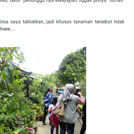
otes, takut "penunggu"nya kelayapan nggak punya "rumah"
sa saya taklukkan, jadi khusus tanaman tersebut tidak
eee....