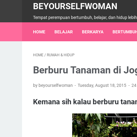
BEYOURSELFWOMAN
Tempat perempuan bertumbuh, belajar, dan hidup lebi
HOME
BELAJAR
BERKARYA
BERTUMBU
HOME
/
RUMAH & HIDUP
Berburu Tanaman di Jo
by beyourselfwoman
Tuesday, August 18, 2015
24
Kemana sih kalau berburu tana