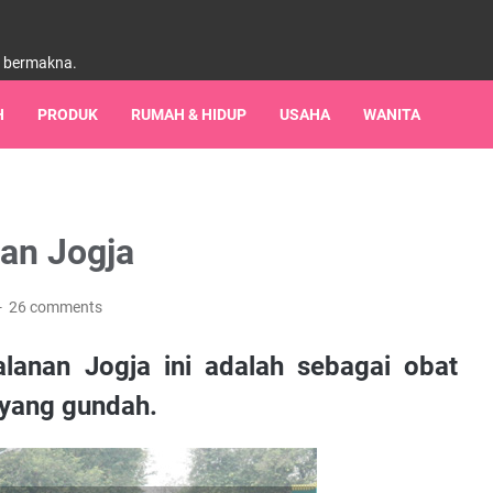
h bermakna.
H
PRODUK
RUMAH & HIDUP
USAHA
WANITA
an Jogja
26 comments
lanan Jogja ini adalah sebagai obat
 yang gundah.