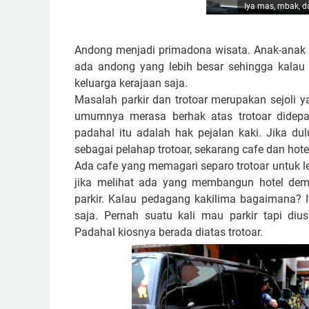
Iya mas, mbak, da
Andong menjadi primadona wisata. Anak-anak s
ada andong yang lebih besar sehingga kalau k
keluarga kerajaan saja.
Masalah parkir dan trotoar merupakan sejoli 
umumnya merasa berhak atas trotoar didep
padahal itu adalah hak pejalan kaki. Jika du
sebagai pelahap trotoar, sekarang cafe dan hot
Ada cafe yang memagari separo trotoar untuk let
jika melihat ada yang membangun hotel dem
parkir. Kalau pedagang kakilima bagaimana? It
saja. Pernah suatu kali mau parkir tapi diu
Padahal kiosnya berada diatas trotoar.