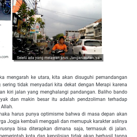
Selalu ada yang melawan arus. Jangan ikutan, ya.
jika mengarah ke utara, kita akan disuguhi pemandangan
sering tidak menyadari kita dekat dengan Merapi karena
an kiri jalan yang menghalangi pandangan. Baliho bando
nyak dan makin besar itu adalah pendzoliman terhadap
Allah.
, maka harus punya optimisme bahwa di masa depan akan
rga Jogja kembali menggali dan memupuk karakter aslinya
usnya bisa diterapkan dimana saja, termasuk di jalan.
pemerintah kota dan kepolisian tidak akan berhasil tanpa