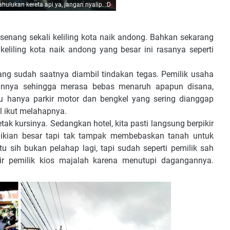
hulukan kereta api ya, jangan nyalip. :D
enang sekali keliling kota naik andong. Bahkan sekarang
eliling kota naik andong yang besar ini rasanya seperti
yang sudah saatnya diambil tindakan tegas. Pemilik usaha
annya sehingga merasa bebas menaruh apapun disana,
lu hanya parkir motor dan bengkel yang sering dianggap
el ikut melahapnya.
ak kursinya. Sedangkan hotel, kita pasti langsung berpikir
ikian besar tapi tak tampak membebaskan tanah untuk
u sih bukan pelahap lagi, tapi sudah seperti pemilik sah
sir pemilik kios majalah karena menutupi dagangannya.