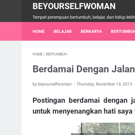
BEYOURSELFWOMAN
Tempat perempuan bertumbuh, belajar, dan hidup lebi
HOME
BELAJAR
BERKARYA
BERTUMBU
HOME
/
BERTUMBUH
Berdamai Dengan Jalan
by beyourselfwoman
Thursday, November 19, 2015
Postingan berdamai dengan ja
untuk menyenangkan hati saya