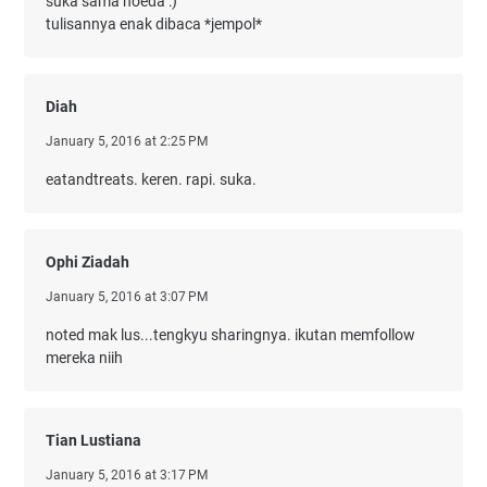
suka sama hoeda :)
tulisannya enak dibaca *jempol*
Diah
January 5, 2016 at 2:25 PM
eatandtreats. keren. rapi. suka.
Ophi Ziadah
January 5, 2016 at 3:07 PM
noted mak lus...tengkyu sharingnya. ikutan memfollow
mereka niih
Tian Lustiana
January 5, 2016 at 3:17 PM