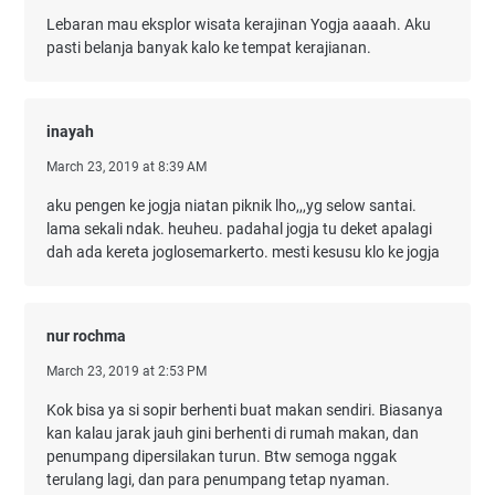
Lebaran mau eksplor wisata kerajinan Yogja aaaah. Aku
pasti belanja banyak kalo ke tempat kerajianan.
inayah
March 23, 2019 at 8:39 AM
aku pengen ke jogja niatan piknik lho,,,yg selow santai.
lama sekali ndak. heuheu. padahal jogja tu deket apalagi
dah ada kereta joglosemarkerto. mesti kesusu klo ke jogja
nur rochma
March 23, 2019 at 2:53 PM
Kok bisa ya si sopir berhenti buat makan sendiri. Biasanya
kan kalau jarak jauh gini berhenti di rumah makan, dan
penumpang dipersilakan turun. Btw semoga nggak
terulang lagi, dan para penumpang tetap nyaman.