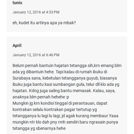
tunis
January 12, 2016 at 4:53 PM
eh, kudet itu artinya apa ya mbak?
April
January 12, 2016 at 6:46 PM
Belum pernah bantuin hajatan tetangga sih,krn emang blm
ada yg dibantuin hehe. Tapi kalau di rumah ibuku di
Surabaya sana, kebetulan tetangganya guyub, biasanya
ibuku juga bantu kasi sumbangan gula, telur dll klo ada yg
hajatan. Kdng juga saling bantu memasak. Kalau, saya,
anaknya blm pernah hehehe :p
Mungkin jg krn kondisi tinggal di perantauan, dapat
kontrakan selalu kontrakan pagar tertutup yg
tetangganya lu lagi lu lagi, jd agak kurang membaur.Yaaa
mungkin ntr klo dah pny rmh sendiri baru ngrasain punya
tetangga yg sbenarnya hehe