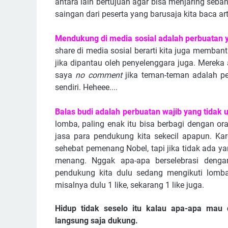
antara lain bertujuan agar bisa menjaring seb
saingan dari peserta yang barusaja kita baca a
Mendukung di media sosial adalah perbuatan y
share di media sosial berarti kita juga memba
jika dipantau oleh penyelenggara juga. Mereka a
saya
no comment
jika teman-teman adalah pes
sendiri. Heheee....
Balas budi adalah perbuatan wajib yang tidak
lomba, paling enak itu bisa berbagi dengan o
jasa para pendukung kita sekecil apapun. Kar
sehebat pemenang Nobel, tapi jika tidak ada ya
menang. Nggak apa-apa berselebrasi dengan
pendukung kita dulu sedang mengikuti lomba, 
misalnya dulu 1 like, sekarang 1 like juga.
Hidup tidak seselo itu kalau apa-apa mau d
langsung saja dukung.