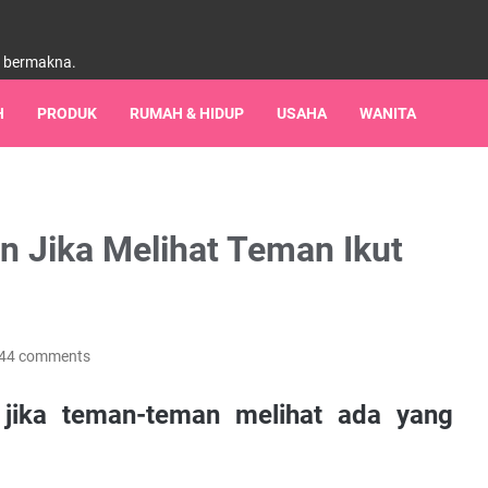
h bermakna.
H
PRODUK
RUMAH & HIDUP
USAHA
WANITA
an Jika Melihat Teman Ikut
44 comments
n jika teman-teman melihat ada yang