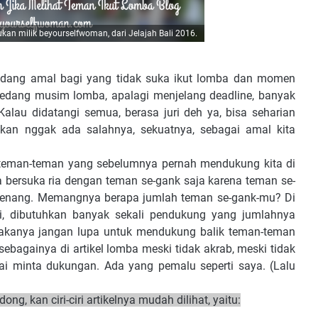
kan milik beyourselfwoman, dari Jelajah Bali 2016.
 ladang amal bagi yang tidak suka ikut lomba dan momen
sedang musim lomba, apalagi menjelang deadline, banyak
Kalau didatangi semua, berasa juri deh ya, bisa seharian
an nggak ada salahnya, sekuatnya, sebagai amal kita
da teman-teman yang sebelumnya pernah mendukung kita di
 bersuka ria dengan teman se-gank saja karena teman se-
enang. Memangnya berapa jumlah teman se-gank-mu? Di
ni, dibutuhkan banyak sekali pendukung yang jumlahnya
. Makanya jangan lupa untuk mendukung balik teman-teman
 sebagainya di artikel lomba meski tidak akrab, meski tidak
ai minta dukungan. Ada yang pemalu seperti saya. (Lalu
g, kan ciri-ciri artikelnya mudah dilihat, yaitu: