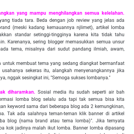
angkan yang mampu menghilangkan semua kelelahan.
yang tiada tara. Beda dengan job review yang jelas ada
rand (meski kadang kemauannya njlimet), artikel lomba
kan standar setinggi-tingginya karena kita tidak tahu
lain. Karenanya, sering blogger memasukkan semua unsur
pada tema, misalnya dari sudut pandang ilmiah, awam,
saha untuk membuat tema yang sedang diangkat bermanfaat
h usahanya sekeras itu, alangkah menyenangkannya jika
a, nggak sesingkat ini, "Semoga sukses lombanya."
idak diharamkan.
Sosial media itu sudah seperti air bah
formasi lomba blog selalu ada tapi tak semua bisa kita
engan keyword sama dari beberapa blog ada 2 kemungkinan,
. Tak ada salahnya teman-teman klik banner di artikel
mba blog (nama brand atau tema lomba)". Jika ternyata
a kok jadinya malah ikut lomba. Banner lomba dipasang