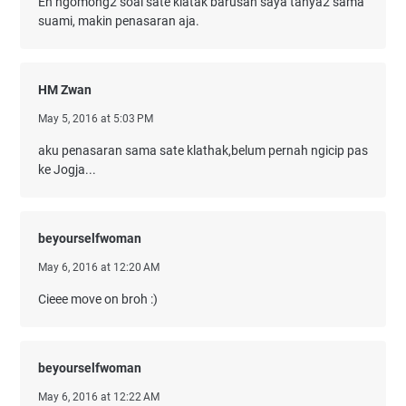
Eh ngomong2 soal sate klatak barusan saya tanya2 sama
suami, makin penasaran aja.
HM Zwan
May 5, 2016 at 5:03 PM
aku penasaran sama sate klathak,belum pernah ngicip pas
ke Jogja...
beyourselfwoman
May 6, 2016 at 12:20 AM
Cieee move on broh :)
beyourselfwoman
May 6, 2016 at 12:22 AM