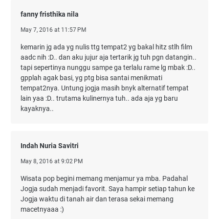
fanny fristhika nila
May 7, 2016 at 11:57 PM
kemarin jg ada yg nulis ttg tempat2 yg bakal hitz stlh film
aadc nih :D.. dan aku jujur aja tertarik jg tuh pgn datangin..
tapi sepertinya nunggu sampe ga terlalu rame lg mbak :D..
gpplah agak basi, yg ptg bisa santai menikmati
tempat2nya. Untung jogja masih bnyk alternatif tempat
lain yaa :D.. trutama kulinernya tuh.. ada aja yg baru
kayaknya..
Indah Nuria Savitri
May 8, 2016 at 9:02 PM
Wisata pop begini memang menjamur ya mba. Padahal
Jogja sudah menjadi favorit. Saya hampir setiap tahun ke
Jogja waktu di tanah air dan terasa sekai memang
macetnyaaa :)