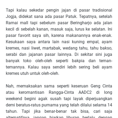
Tapi kalau sekedar pengin jajan di pasar tradisional
Jogja, didekat sana ada pasar Patuk. Tepatnya, setelah
Ramai mall tapi sebelum pasar Beringharjo ada jalan
kecil di sebelah kanan, masuk saja, lurus ke selatan. Ini
pasar favorit saya sih, karena makanannya enak-enak.
Kesukaan saya antara lain nasi kuning empal, ayam
kremes, nasi liwet, martabak, wedang tahu, tahu bakso,
serabi dan jajanan pasar lainnya. Di sekitar sini juga
banyak toko oleh-oleh seperti bakpia dan teman-
temannya. Kalau saya sendiri lebih sering beli ayam
kremes utuh untuk oleh-oleh.
Nah, memaksakan sama seperti keseruan Geng Cinta
atau keromantisan Rangga-Cinta AADC2 di long
weekend begini agak susah tapi layak diperjuangkan
demi beratus-ratus purnama yang telah dilalui selama 14
tahun. Tapi jika benar-benar tak bisa, cari saja
alternatifnya, jangan biarkan liburan berlalu dengan