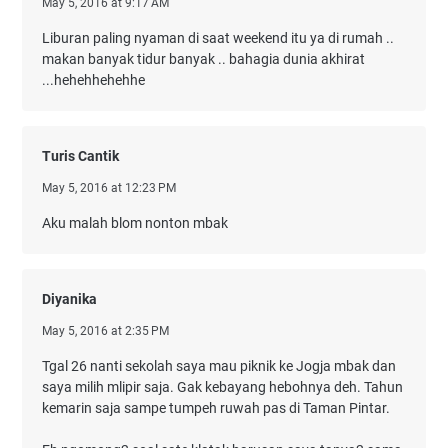
May 5, 2016 at 9:17 AM
Liburan paling nyaman di saat weekend itu ya di rumah ..
makan banyak tidur banyak .. bahagia dunia akhirat
...hehehhehehhe
Turis Cantik
May 5, 2016 at 12:23 PM
Aku malah blom nonton mbak
Diyanika
May 5, 2016 at 2:35 PM
Tgal 26 nanti sekolah saya mau piknik ke Jogja mbak dan
saya milih mlipir saja. Gak kebayang hebohnya deh. Tahun
kemarin saja sampe tumpeh ruwah pas di Taman Pintar.