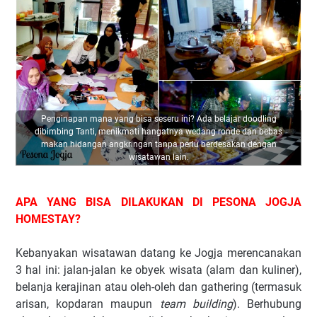
Penginapan mana yang bisa seseru ini? Ada belajar doodling
dibimbing Tanti, menikmati hangatnya wedang ronde dan bebas
makan hidangan angkringan tanpa perlu berdesakan dengan
wisatawan lain.
APA YANG BISA DILAKUKAN DI PESONA JOGJA
HOMESTAY?
Kebanyakan wisatawan datang ke Jogja merencanakan
3 hal ini: jalan-jalan ke obyek wisata (alam dan kuliner),
belanja kerajinan atau oleh-oleh dan gathering (termasuk
arisan, kopdaran maupun
team building
). Berhubung