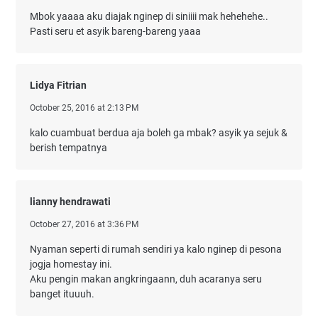
Mbok yaaaa aku diajak nginep di siniiii mak hehehehe..
Pasti seru et asyik bareng-bareng yaaa
Lidya Fitrian
October 25, 2016 at 2:13 PM
kalo cuambuat berdua aja boleh ga mbak? asyik ya sejuk &
berish tempatnya
lianny hendrawati
October 27, 2016 at 3:36 PM
Nyaman seperti di rumah sendiri ya kalo nginep di pesona
jogja homestay ini.
Aku pengin makan angkringaann, duh acaranya seru
banget ituuuh.