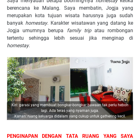
Saya menyadari betapa booming-nya
homestay
ketika
berencana ke Malang. Saya membatin, Jogja yang
merupakan kota tujuan wisata harusnya juga sudah
banyak
homestay
. Karakter wisatawan yang datang ke
Jogja umumnya berupa
family trip
atau rombongan
tertentu sehingga lebih sesuai jika menginap di
homestay
.
Kiri: garasi yang membuat bongkar-bongkar bawaan tak perlu heboh
lagi. Ada teras yang nyaman juga.
Kanan: ruang keluarga didalam yang cukup untuk gathering kecil.
PENGINAPAN DENGAN TATA RUANG YANG SAYA