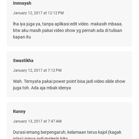
innnayah
January 12, 2017 at 12:12 PM
lha iya juga ya, tanpa aplikasi edit video. makasih mbaaa.
btw aku masih pakai video show yg pernah ada di tulisan
kapan itu
Swastikha
January 12, 2017 at 7:12 PM
Wah. Ternyata pakai power point bisa jadi video slide show
juga toh. Ada aja mbak idenya
Ranny
January 13, 2017 at 7:47 AM
Durasi emang berpengaruh, kelamaan terus kajol (kagak
jolas) isinya jadi malesin hiks