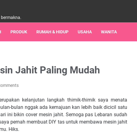
h bermakna.
H
PRODUK
RUMAH & HIDUP
USAHA
WANITA
in Jahit Paling Mudah
comments
rupakan kelanjutan langkah thimik-thimik saya menata
ulan-bulan nggak ada kemajuan kan lebih baik dicicil satu
ri ini bikin cover mesin jahit. Semoga pas Lebaran sudah
lu saya pernah membuat DIY tas untuk membawa mesin jahit
mu. Hiks.