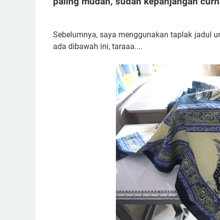
paling mudah, sudah kepanjangan curh
Sebelumnya, saya menggunakan taplak jadul unt
ada dibawah ini, taraaa....