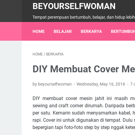
BEYOURSELFWOMAN
Tempat perempuan bertumbuh, belajar, dan hidup lebi
HOME
BELAJAR
BERKARYA
BERTUMBU
HOME
/
BERKARYA
DIY Membuat Cover Mes
by beyourselfwoman
Wednesday, May 16, 2018
7 
DIY membuat cover mesin jahit ini masih me
sewing and craft corner dirumah. Daripada berb
per satu. Kemarin sudah menyamarkan kabel, ha
rapi. Cover ini untuk digunakan di tempat. Du
bepergian tapi foto-foto step by step nggak kete