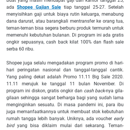
Buat yang masih mendapat gaji dari kantor tanggal 25,
ada
S
hopee Gajian Sale
tiap tanggal 25-27. Setelah
menyisihkan gaji untuk biaya rutin keluarga, menabung
dana darurat, atau barangkali mentransfer ke orang tua,
teman-teman bisa segera berburu produk termurah untuk
memenuhi kebutuhan bulanan. Di program ini ada gratis
ongkir sepuasnya, cash back kilat 100% dan flash sale
serba 60 ribu.
Shopee juga selalu mengadakan program promo di hari-
hari peringatan nasional dan tanggal-tanggal cantik.
Yang paling dekat adalah Promo 11.11 Big Sale 2020.
11.11 merujuk ke tanggal 11 bulan November. Di
program ini diskon, gratis ongkir dan
cash back
-nya gila-
gilaan sehingga sangat berharga bagi yang sudah lama
menginginkan sesuatu. Di masa pandemi ini, para ibu
juga memanfaatkannya untuk membuat stok kebutuhan
rumah tangga lebih banyak. Uniknya, ada voucher
early
bird
yang bisa diklaim mulai dari sekarang. Teman-