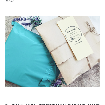
shop
.