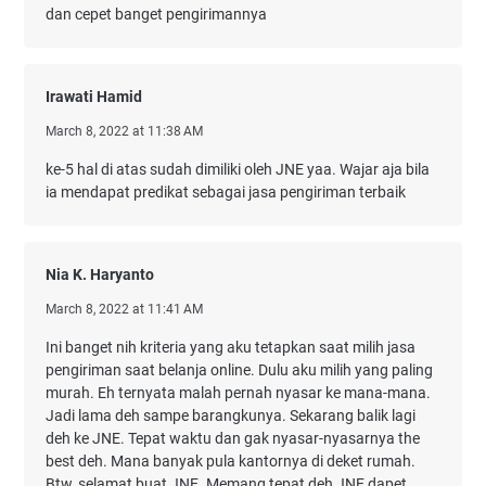
dan cepet banget pengirimannya
Irawati Hamid
March 8, 2022 at 11:38 AM
ke-5 hal di atas sudah dimiliki oleh JNE yaa. Wajar aja bila
ia mendapat predikat sebagai jasa pengiriman terbaik
Nia K. Haryanto
March 8, 2022 at 11:41 AM
Ini banget nih kriteria yang aku tetapkan saat milih jasa
pengiriman saat belanja online. Dulu aku milih yang paling
murah. Eh ternyata malah pernah nyasar ke mana-mana.
Jadi lama deh sampe barangkunya. Sekarang balik lagi
deh ke JNE. Tepat waktu dan gak nyasar-nyasarnya the
best deh. Mana banyak pula kantornya di deket rumah.
Btw, selamat buat JNE. Memang tepat deh JNE dapet