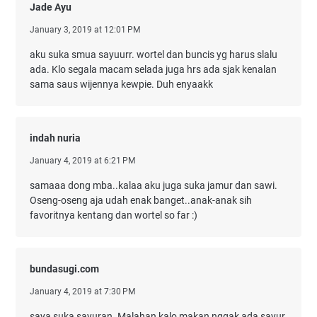
Jade Ayu
January 3, 2019 at 12:01 PM
aku suka smua sayuurr. wortel dan buncis yg harus slalu
ada. Klo segala macam selada juga hrs ada sjak kenalan
sama saus wijennya kewpie. Duh enyaakk
indah nuria
January 4, 2019 at 6:21 PM
samaaa dong mba..kalaa aku juga suka jamur dan sawi.
Oseng-oseng aja udah enak banget..anak-anak sih
favoritnya kentang dan wortel so far :)
bundasugi.com
January 4, 2019 at 7:30 PM
saya suka sayuran. Malahan kalo makan nggak ada sayur