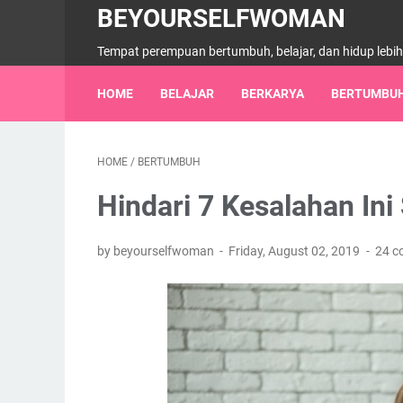
BEYOURSELFWOMAN
Tempat perempuan bertumbuh, belajar, dan hidup lebi
HOME
BELAJAR
BERKARYA
BERTUMBU
HOME
/
BERTUMBUH
Hindari 7 Kesalahan Ini
by beyourselfwoman
Friday, August 02, 2019
24 c