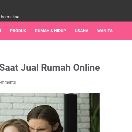
h bermakna.
H
PRODUK
RUMAH & HIDUP
USAHA
WANITA
 Saat Jual Rumah Online
omments