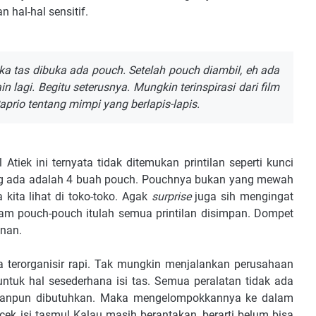
hal-hal sensitif.
ka tas dibuka ada pouch. Setelah pouch diambil, eh ada
in lagi. Begitu seterusnya. Mungkin terinspirasi dari film
aprio tentang mimpi yang berlapis-lapis.
Atiek ini ternyata tidak ditemukan printilan seperti kunci
ang ada adalah 4 buah pouch. Pouchnya bukan yang mewah
 kita lihat di toko-toko. Agak
surprise
juga sih mengingat
alam pouch-pouch itulah semua printilan disimpan. Dompet
anan.
a terorganisir rapi. Tak mungkin menjalankan perusahaan
untuk hal sesederhana isi tas. Semua peralatan tidak ada
apanpun dibutuhkan. Maka mengelompokkannya ke dalam
ek isi tasmu! Kalau masih berantakan, berarti belum bisa