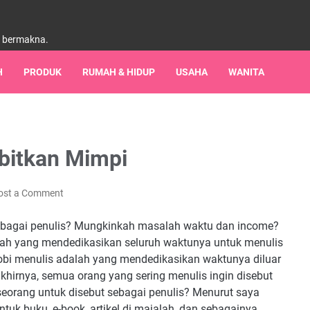
h bermakna.
H
PRODUK
RUMAH & HIDUP
USAHA
WANITA
bitkan Mimpi
ost a Comment
sebagai penulis? Mungkinkah masalah waktu dan income?
alah yang mendedikasikan seluruh waktunya untuk menulis
hobi menulis adalah yang mendedikasikan waktunya diluar
khirnya, semua orang yang sering menulis ingin disebut
orang untuk disebut sebagai penulis? Menurut saya
ntuk buku, e-book, artikel di majalah, dan sebagainya.