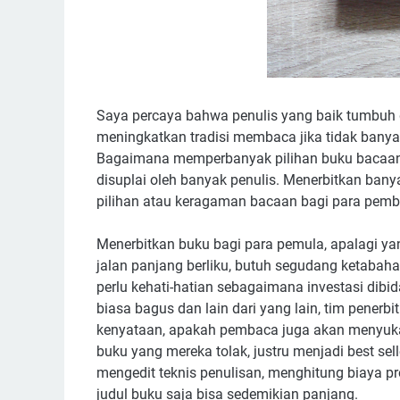
Saya percaya bahwa penulis yang baik tumbuh 
meningkatkan tradisi membaca jika tidak banyak 
Bagaimana memperbanyak pilihan buku bacaan?
disuplai oleh banyak penulis. Menerbitkan bany
pilihan atau keragaman bacaan bagi para pemb
Menerbitkan buku bagi para pemula, apalagi yan
jalan panjang berliku, butuh segudang ketabah
perlu kehati-hatian sebagaimana investasi dibid
biasa bagus dan lain dari yang lain, tim pen
kenyataan, apakah pembaca juga akan menyukain
buku yang mereka tolak, justru menjadi best sell
mengedit teknis penulisan, menghitung biaya p
judul buku saja bisa sedemikian panjang.