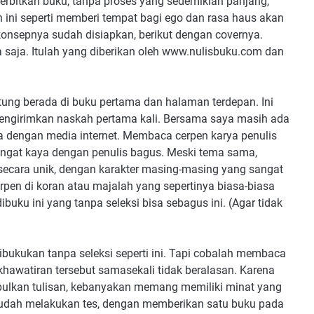
rbitkan buku, tanpa proses yang sedemikian panjang,
h ini seperti memberi tempat bagi ego dan rasa haus akan
konsepnya sudah disiapkan, berikut dengan covernya.
 saja. Itulah yang diberikan oleh www.nulisbuku.com dan
tung berada di buku pertama dan halaman terdepan. Ini
engirimkan naskah pertama kali. Bersama saya masih ada
nta dengan media internet. Membaca cerpen karya penulis
angat kaya dengan penulis bagus. Meski tema sama,
secara unik, dengan karakter masing-masing yang sangat
en di koran atau majalah yang sepertinya biasa-biasa
ibuku ini yang tanpa seleksi bisa sebagus ini. (Agar tidak
ibukukan tanpa seleksi seperti ini. Tapi cobalah membaca
khawatiran tersebut samasekali tidak beralasan. Karena
lkan tulisan, kebanyakan memang memiliki minat yang
 sudah melakukan tes, dengan memberikan satu buku pada