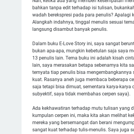
Nah, ketika ada yang memberi kesempatan mene
bahkan tanpa edit terhadap isi tulisan, bukanka
wadah berekspresi pada para penulis? Apalagi 
Alangkah indahnya, tinggal menulis sesuai tema
langsung disambut banyak penulis.
Dalam buku E-Love Story ini, saya sangat berun
bukan apa-apa, mungkin kebetulan saja saya m
13 penulis lain. Tema buku ini adalah kisah ci
lain, saya merasakan betapa sebenarnya kita s
ternyata tiap penulis bisa mengembangkannya 
kuat. Rasanya aneh juga membaca beberapa cerp
saja tetapi bisa dimuat, sementara karya-karya d
subyektif, saya tidak membahas cerpen saya).
Ada kekhawatiran terhadap mutu tulisan yang d
kumpulan cerpen ini, maka kita akan melihat ke
mereka yang bersemangat dan berani mengumpu
sangat kuat terhadap tulis-menulis. Saya juga