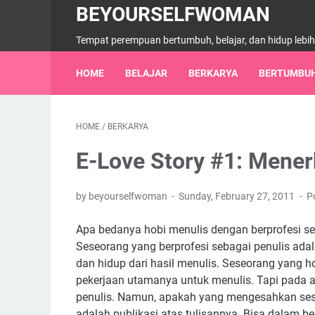
BEYOURSELFWOMAN
Tempat perempuan bertumbuh, belajar, dan hidup lebi
HOME
BELAJAR
BERKARYA
BERTUMBU
HOME
/
BERKARYA
E-Love Story #1: Mener
by beyourselfwoman
Sunday, February 27, 2011
P
Apa bedanya hobi menulis dengan berprofesi 
Seseorang yang berprofesi sebagai penulis ad
dan hidup dari hasil menulis. Seseorang yang 
pekerjaan utamanya untuk menulis. Tapi pada a
penulis. Namun, apakah yang mengesahkan sese
adalah publikasi atas tulisannya. Bisa dalam be