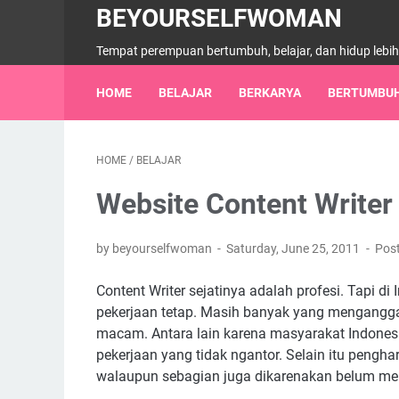
BEYOURSELFWOMAN
Tempat perempuan bertumbuh, belajar, dan hidup lebi
HOME
BELAJAR
BERKARYA
BERTUMBU
HOME
/
BELAJAR
Website Content Writer
by beyourselfwoman
Saturday, June 25, 2011
Pos
Content Writer sejatinya adalah profesi. Tapi 
pekerjaan tetap. Masih banyak yang mengang
macam. Antara lain karena masyarakat Indones
pekerjaan yang tidak ngantor. Selain itu pengh
walaupun sebagian juga dikarenakan belum memua