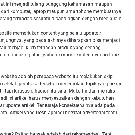
 saat ini menjadi tulang punggung kehumasan maupun
 dari komputer, laptop maupun smartphone membuatnya
rang terhadap sesuatu dibandingkan dengan media lain.
website memerlukan content yang selalu update /
njungnya, yang pada akhirnya diharapkan bisa menjadi
au menjadi klien terhadap produk yang sedang
en monetizing blog, yaitu membuat konten dengan topik
 website adalah pembaca website itu melakukan skip
u setelah pembaca tersebut menemukan topik yang benar-
l tapi khusus dibagian itu saja. Maka hindari menulis
Jadi isi artikel harus menyesuaikan dengan kebutuhan
dar update artikel. Tentusaja konsekuensinya ada pada
ta. Artikel yang fresh apalagi bersifat advertorial tentu
riter? Paling banyak adalah dari rekomendasi. Tapi