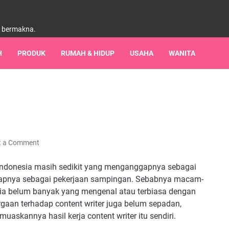
h bermakna.
H
PRODUK
RUMAH & HIDUP
USAHA
WANITA
t a Comment
di Indonesia masih sedikit yang menganggapnya sebagai
gapnya sebagai pekerjaan sampingan. Sebabnya macam-
ia belum banyak yang mengenal atau terbiasa dengan
argaan terhadap content writer juga belum sepadan,
skannya hasil kerja content writer itu sendiri.