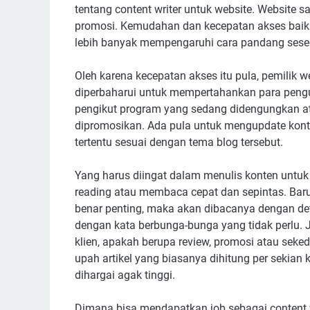
tentang content writer untuk website. Website
promosi. Kemudahan dan kecepatan akses baik
lebih banyak mempengaruhi cara pandang seseo
Oleh karena kecepatan akses itu pula, pemilik 
diperbaharui untuk mempertahankan para pengu
pengikut program yang sedang didengungkan at
dipromosikan. Ada pula untuk mengupdate kont
tertentu sesuai dengan tema blog tersebut.
Yang harus diingat dalam menulis konten untuk
reading atau membaca cepat dan sepintas. Bar
benar penting, maka akan dibacanya dengan deti
dengan kata berbunga-bunga yang tidak perlu. 
klien, apakah berupa review, promosi atau seke
upah artikel yang biasanya dihitung per sekian ka
dihargai agak tinggi.
Dimana bisa mendapatkan job sebagai content w