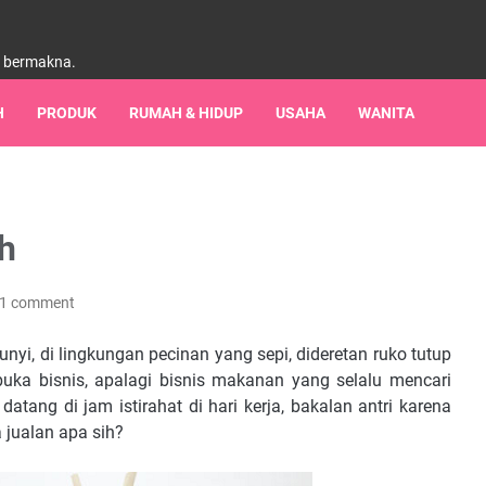
h bermakna.
H
PRODUK
RUMAH & HIDUP
USAHA
WANITA
ih
1 comment
nyi, di lingkungan pecinan yang sepi, dideretan ruko tutup
uka bisnis, apalagi bisnis makanan yang selalu mencari
datang di jam istirahat di hari kerja, bakalan antri karena
jualan apa sih?