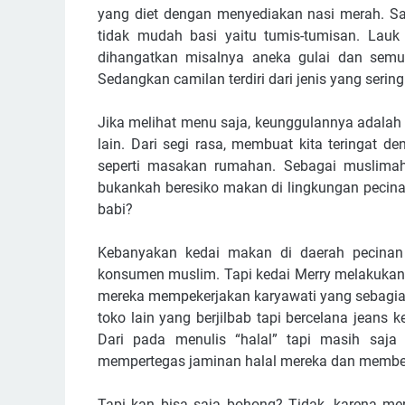
yang diet dengan menyediakan nasi merah. Sa
tidak mudah basi yaitu tumis-tumisan. Lauk 
dihangatkan misalnya aneka gulai dan semur
Sedangkan camilan terdiri dari jenis yang sering
Jika melihat menu saja, keunggulannya adalah d
lain. Dari segi rasa, membuat kita teringat
seperti masakan rumahan. Sebagai muslimah
bukankah beresiko makan di lingkungan pecin
babi?
Kebanyakan kedai makan di daerah pecinan
konsumen muslim. Tapi kedai Merry melakukan den
mereka mempekerjakan karyawati yang sebagian b
toko lain yang berjilbab tapi bercelana jeans 
Dari pada menulis “halal” tapi masih saja 
mempertegas jaminan halal mereka dan member
Tapi kan bisa saja bohong? Tidak, karena mer