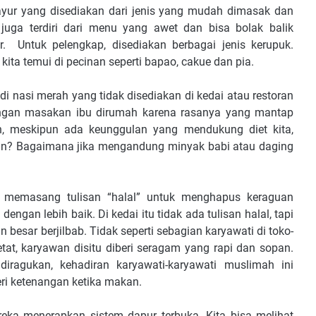
yur yang disediakan dari jenis yang mudah dimasak dan
juga terdiri dari menu yang awet dan bisa bolak balik
. Untuk pelengkap, disediakan berbagai jenis kerupuk.
 kita temui di pecinan seperti bapao, cakue dan pia.
i nasi merah yang tidak disediakan di kedai atau restoran
 dengan masakan ibu dirumah karena rasanya yang mantap
, meskipun ada keunggulan yang mendukung diet kita,
an? Bagaimana jika mengandung minyak babi atau daging
 memasang tulisan “halal” untuk menghapus keraguan
gan lebih baik. Di kedai itu tidak ada tulisan halal, tapi
esar berjilbab. Tidak seperti sebagian karyawati di toko-
ketat, karyawan disitu diberi seragam yang rapi dan sopan.
diragukan, kehadiran karyawati-karyawati muslimah ini
i ketenangan ketika makan.
eka menerapkan sistem dapur terbuka. Kita bisa melihat