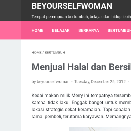
BEYOURSELFWOMAN
Tempat perempuan bertumbuh, belajar, dan hidup lebi
HOME
BELAJAR
BERKARYA
BERTUMBU
HOME
/
BERTUMBUH
Menjual Halal dan Bers
by beyourselfwoman
Tuesday, December 25, 2012
Kedai makan milik Merry ini tempatnya tersembu
karena tidak laku. Enggak banget untuk memb
lokasi strategis dekat keramaian. Tapi cobalah 
ramai pembeli, terutama karyawan. Memangnya 