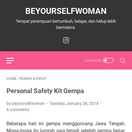
BEYOURSELFWOMAN
Tempat perempuan bertumbuh, belajar, dan hidup lebih
bermakna.
HOME
/
RUMAH & HIDUP
Personal Safety Kit Gempa
by beyourselfwoman
Tuesday, January 28, 2014
6 comments
Beberapa hari ini gempa mengguncang Jawa Tengah.
Moga-moga itu lumrah saja terjadi setelah gempa besar.