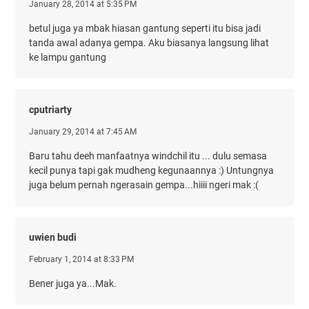
January 28, 2014 at 5:35 PM
betul juga ya mbak hiasan gantung seperti itu bisa jadi
tanda awal adanya gempa. Aku biasanya langsung lihat
ke lampu gantung
cputriarty
January 29, 2014 at 7:45 AM
Baru tahu deeh manfaatnya windchil itu ... dulu semasa
kecil punya tapi gak mudheng kegunaannya :) Untungnya
juga belum pernah ngerasain gempa...hiiii ngeri mak :(
uwien budi
February 1, 2014 at 8:33 PM
Bener juga ya...Mak.