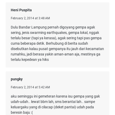
Heni Puspita
February 2, 2014 at 3:48 AM
Dulu Bandar Lampung pernah digoyang gempa agak
sering, jenis swarming earthquakes, gempa lokal, nggak
terlalu besar (tapi ya kerasa), agak sering tapi pas gempa
cuma beberapa detik. Berhubung di berita sudah
disebutkan kalau pusat gempanya itu jauh dari kecamatan
rumahku, jadi berasa yakin aman-aman aja, mestinya ga
terlalu kepedean ya hiks
pungky
February 2, 2014 at 5:42 AM
aku seminggu ini gemeteran karena isu gempa yang gak
udah-udah.. lewat bbm lah, sms berantai lah.. sampe
keluargaku yang di cilacap (deket pantai) udah pada
beresin baju :(