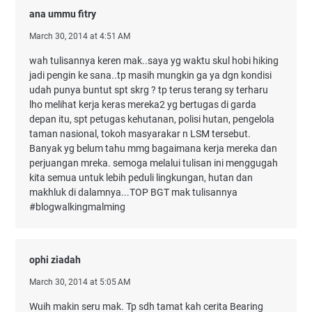
ana ummu fitry
March 30, 2014 at 4:51 AM
wah tulisannya keren mak..saya yg waktu skul hobi hiking
jadi pengin ke sana..tp masih mungkin ga ya dgn kondisi
udah punya buntut spt skrg ? tp terus terang sy terharu
lho melihat kerja keras mereka2 yg bertugas di garda
depan itu, spt petugas kehutanan, polisi hutan, pengelola
taman nasional, tokoh masyarakar n LSM tersebut.
Banyak yg belum tahu mmg bagaimana kerja mereka dan
perjuangan mreka. semoga melalui tulisan ini menggugah
kita semua untuk lebih peduli lingkungan, hutan dan
makhluk di dalamnya...TOP BGT mak tulisannya
#blogwalkingmalming
ophi ziadah
March 30, 2014 at 5:05 AM
Wuih makin seru mak. Tp sdh tamat kah cerita Bearing