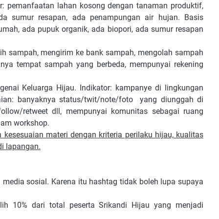
ator: pemanfaatan lahan kosong dengan tanaman produktif,
ada sumur resapan, ada penampungan air hujan. Basis
rumah, ada pupuk organik, ada biopori, ada sumur resapan
milih sampah, mengirim ke bank sampah, mengolah sampah
danya tempat sampah yang berbeda, mempunyai rekening
genai Keluarga Hijau. Indikator: kampanye di lingkungan
ilaian: banyaknya status/twit/note/foto yang diunggah di
follow/retweet dll, mempunyai komunitas sebagai ruang
alam workshop.
kesesuaian materi dengan kriteria perilaku hijau, kualitas
di lapangan.
 media sosial. Karena itu hashtag tidak boleh lupa supaya
ih 10% dari total peserta Srikandi Hijau yang menjadi