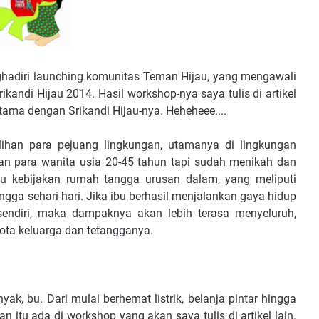
adiri launching komunitas Teman Hijau, yang mengawali
andi Hijau 2014. Hasil workshop-nya saya tulis di artikel
utama dengan Srikandi Hijau-nya. Heheheee....
lihan para pejuang lingkungan, utamanya di lingkungan
an para wanita usia 20-45 tahun tapi sudah menikah dan
ntu kebijakan rumah tangga urusan dalam, yang meliputi
gga sehari-hari. Jika ibu berhasil menjalankan gaya hidup
endiri, maka dampaknya akan lebih terasa menyeluruh,
ta keluarga dan tetangganya.
ak, bu. Dari mulai berhemat listrik, belanja pintar hingga
tu ada di workshop yang akan saya tulis di artikel lain.