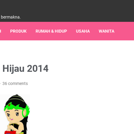
h bermakna.
H
PRODUK
RUMAH & HIDUP
USAHA
WANITA
i Hijau 2014
36 comments