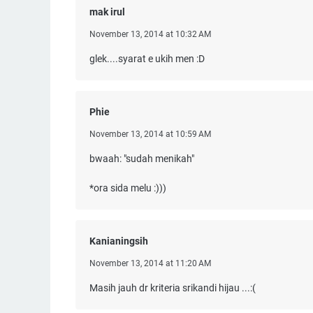
mak irul
November 13, 2014 at 10:32 AM
glek....syarat e ukih men :D
Phie
November 13, 2014 at 10:59 AM
bwaah: "sudah menikah"
*ora sida melu :)))
Kanianingsih
November 13, 2014 at 11:20 AM
Masih jauh dr kriteria srikandi hijau ...:(