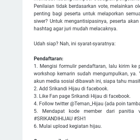
Penilaian tidak berdasarkan vote, melainkan ole
penting bagi peserta untuk melaporkan semua 
siwer? Untuk mengantisipasinya, peserta aka
hashtag agar juri mudah melacaknya.
Udah siap? Nah, ini syarat-syaratnya:
Pendaftaran:
1. Mengisi formulir pendaftaran, lalu kirim ke
workshop kemarin sudah mengumpulkan, ya. Y
akun media sosial dibawah ini, siapa tahu masi
2. Add Srikandi Hijau di facebook.
3. Like Fan page Srikandi Hijau di facebook.
4. Follow twitter @Teman_Hijau (ada poin tamb
5. Mendapat kode member dari panitia v
#SRIKANDIHIJAU #SH1
6. Mulai upload kegiatan hijau.