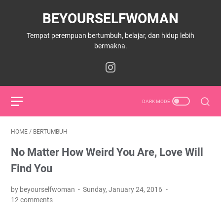
BEYOURSELFWOMAN
Tempat perempuan bertumbuh, belajar, dan hidup lebih
bermakna.
HOME
/
BERTUMBUH
No Matter How Weird You Are, Love Will
Find You
by beyourselfwoman
Sunday, January 24, 2016
12 comments