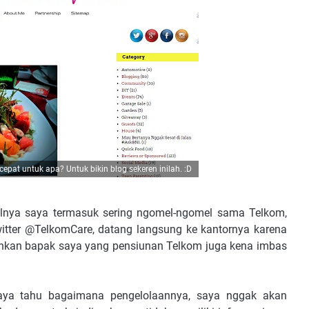
 cepat untuk apa? Untuk bikin blog sekeren inilah. :D
alnya saya termasuk sering ngomel-ngomel sama Telkom,
twitter @TelkomCare, datang langsung ke kantornya karena
ahkan bapak saya yang pensiunan Telkom juga kena imbas
saya tahu bagaimana pengelolaannya, saya nggak akan