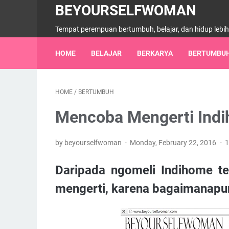
BEYOURSELFWOMAN
Tempat perempuan bertumbuh, belajar, dan hidup lebi
HOME
BELAJAR
BERKARYA
BERTUMBU
HOME
/
BERTUMBUH
Mencoba Mengerti Ind
by beyourselfwoman
Monday, February 22, 2016
1
Daripada ngomeli Indihome t
mengerti, karena bagaimanap