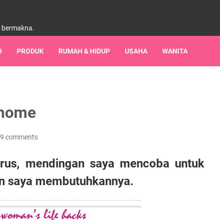
h bermakna.
H
PRODUK
RUMAH & HIDUP
USAHA
WANITA
ihome
9 comments
erus, mendingan saya mencoba untuk
un saya membutuhkannya.