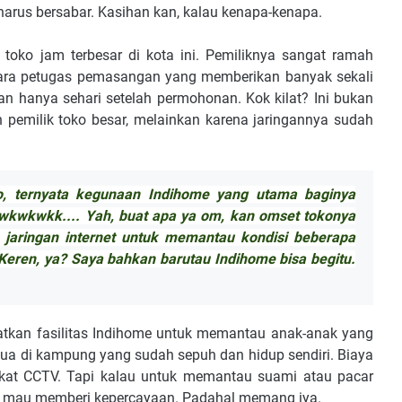
harus bersabar. Kasihan kan, kalau kenapa-kenapa.
toko jam terbesar di kota ini. Pemiliknya sangat ramah
 para petugas pemasangan yang memberikan banyak sekali
an hanya sehari setelah permohonan. Kok kilat? Ini bukan
emilik toko besar, melainkan karena jaringannya sudah
o, ternyata kegunaan Indihome yang utama baginya
a wkwkwkk.... Yah, buat apa ya om, kan omset tokonya
 jaringan internet untuk memantau kondisi beberapa
 Keren, ya? Saya bahkan barutau Indihome bisa begitu.
atkan fasilitas Indihome untuk memantau anak-anak yang
tua di kampung yang sudah sepuh dan hidup sendiri. Biaya
ngkat CCTV. Tapi kalau untuk memantau suami atau pacar
k mau memberi kepercayaan. Padahal memang iya.