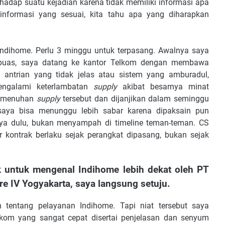
erhadap suatu kejadian karena tidak memiliki informasi apa
 informasi yang sesuai, kita tahu apa yang diharapkan
Indihome. Perlu 3 minggu untuk terpasang. Awalnya saya
ak puas, saya datang ke kantor Telkom dengan membawa
 antrian yang tidak jelas atau sistem yang amburadul,
engalami keterlambatan
supply
akibat besarnya minat
pemenuhan
supply
tersebut dan dijanjikan dalam seminggu
 saya bisa menunggu lebih sabar karena dipaksain pun
nya dulu, bukan menyampah di timeline teman-teman. CS
 kontrak berlaku sejak perangkat dipasang, bukan sejak
ak untuk mengenal Indihome lebih dekat oleh PT
re IV Yogyakarta, saya langsung setuju.
 tentang pelayanan Indihome. Tapi niat tersebut saya
kom yang sangat cepat disertai penjelasan dan senyum