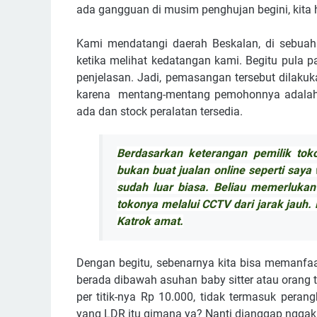
ada gangguan di musim penghujan begini, kita 
Kami mendatangi daerah Beskalan, di sebuah 
ketika melihat kedatangan kami. Begitu pula
penjelasan. Jadi, pemasangan tersebut dilakuk
karena mentang-mentang pemohonnya adalah p
ada dan stock peralatan tersedia.
Berdasarkan keterangan pemilik tok
bukan buat jualan online seperti say
sudah luar biasa. Beliau memerlukan
tokonya melalui CCTV dari jarak jauh.
Katrok amat.
Dengan begitu, sebenarnya kita bisa memanfa
berada dibawah asuhan baby sitter atau orang 
per titik-nya Rp 10.000, tidak termasuk pera
yang LDR itu gimana ya? Nanti dianggap ngga