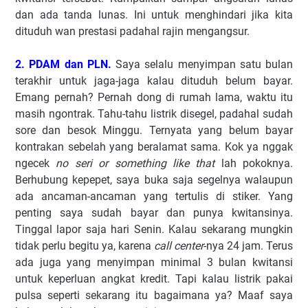
dan ada tanda lunas. Ini untuk menghindari jika kita
dituduh wan prestasi padahal rajin mengangsur.
2. PDAM dan PLN.
Saya selalu menyimpan satu bulan
terakhir untuk jaga-jaga kalau dituduh belum bayar.
Emang pernah? Pernah dong di rumah lama, waktu itu
masih ngontrak. Tahu-tahu listrik disegel, padahal sudah
sore dan besok Minggu. Ternyata yang belum bayar
kontrakan sebelah yang beralamat sama. Kok ya nggak
ngecek
no seri or something like that
lah pokoknya.
Berhubung kepepet, saya buka saja segelnya walaupun
ada ancaman-ancaman yang tertulis di stiker. Yang
penting saya sudah bayar dan punya kwitansinya.
Tinggal lapor saja hari Senin. Kalau sekarang mungkin
tidak perlu begitu ya, karena
call center
-nya 24 jam. Terus
ada juga yang menyimpan minimal 3 bulan kwitansi
untuk keperluan angkat kredit. Tapi kalau listrik pakai
pulsa seperti sekarang itu bagaimana ya? Maaf saya