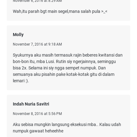
November 6, 2016 at 8:29 AM
Wah,itu parah bgt main segel,mana salah pula >_<
Molly
November 7, 2016 at 9:18 AM
Syukurnya aku masih termasuk rajin beberes kwitansi dan
bon-bon itu, mba Lusi. Rutin siy ngerjainnya, seminggu
bisa 2x. Selama ini siy ngga sempet numpuk. Dan
semuanya aku pisahin pake kotak-kotak gitu di dalam
lemari :).
Indah Nuria Savitri
November 8, 2016 at 5:56 PM
Aku sebisa mungkin langsung eksekusi mba.. Kalau udah
numpuk gawaat heheehhe