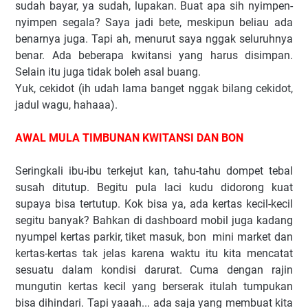
sudah bayar, ya sudah, lupakan. Buat apa sih nyimpen-
nyimpen segala? Saya jadi bete, meskipun beliau ada
benarnya juga. Tapi ah, menurut saya nggak seluruhnya
benar. Ada beberapa kwitansi yang harus disimpan.
Selain itu juga tidak boleh asal buang.
Yuk, cekidot (ih udah lama banget nggak bilang cekidot,
jadul wagu, hahaaa).
AWAL MULA TIMBUNAN KWITANSI DAN BON
Seringkali ibu-ibu terkejut kan, tahu-tahu dompet tebal
susah ditutup. Begitu pula laci kudu didorong kuat
supaya bisa tertutup. Kok bisa ya, ada kertas kecil-kecil
segitu banyak? Bahkan di dashboard mobil juga kadang
nyumpel kertas parkir, tiket masuk, bon mini market dan
kertas-kertas tak jelas karena waktu itu kita mencatat
sesuatu dalam kondisi darurat. Cuma dengan rajin
mungutin kertas kecil yang berserak itulah tumpukan
bisa dihindari. Tapi yaaah... ada saja yang membuat kita