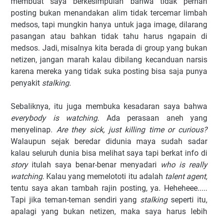
membuat saya berkesimpulan bahwa tidak pernah
posting bukan menandakan alim tidak tercemar limbah
medsos, tapi mungkin hanya untuk jaga image, dilarang
pasangan atau bahkan tidak tahu harus ngapain di
medsos. Jadi, misalnya kita berada di group yang bukan
netizen, jangan marah kalau dibilang kecanduan narsis
karena mereka yang tidak suka posting bisa saja punya
penyakit
stalking
.
Sebaliknya, itu juga membuka kesadaran saya bahwa
everybody is watching
. Ada perasaan aneh yang
menyelinap.
Are they sick, just killing time or curious?
Walaupun sejak beredar didunia maya sudah sadar
kalau seluruh dunia bisa melihat saya tapi berkat info di
story
itulah saya benar-benar menyadari
who is really
watching
. Kalau yang memelototi itu adalah
talent agent
,
tentu saya akan tambah rajin posting, ya. Heheheee.....
Tapi jika teman-teman sendiri yang
stalking
seperti itu,
apalagi yang bukan netizen, maka saya harus lebih