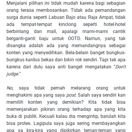
Menjalani pilihan ini tidak mudah karena bagi sebagian
orang terasa membosankan. Tidak ada pemandangan
surga dunia seperti Labuan Bajo atau Raja Ampat, tidak
ada tempat-tempat kinclong seperti hotel-hotel
berbintang dan mall, apalagi mami-mami cantik
berganti-ganti baju untuk OOTD. Namun, yang tak
disangka adalah ada yang memandangnya sebagai
konten yang menyedihkan. Bela-belain banget bungkus-
bungkus kardus bekas dan bikin rok sendiri. Tapi tak apa
karena dari dulu saya anti banget mengatakan "
Don't
judge.
"
No
, saya tidak pernah melarang orang untuk
menghakimi apa yang saya
post
. Salah saya sendiri kan
memilih konten yang demikian? Kita tidak bisa
memenjarakan pikiran orang terhadap apa yang kita
buka di publik. Kecuali kalau dia mengintip, barulah kita
bisa protes. Lagipula saya juga sering membayangkan
apa ya kira-kira yang dipikirkan teman-teman yang