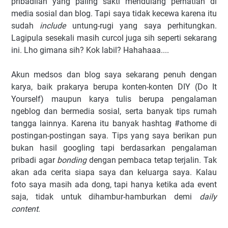
pribadilah yang paling sakti mendulang perhatian di
media sosial dan blog. Tapi saya tidak kecewa karena itu
sudah
include
untung-rugi yang saya perhitungkan.
Lagipula sesekali masih curcol juga sih seperti sekarang
ini. Lho gimana sih? Kok labil? Hahahaaa....
Akun medsos dan blog saya sekarang penuh dengan
karya, baik prakarya berupa konten-konten DIY (Do It
Yourself) maupun karya tulis berupa pengalaman
ngeblog dan bermedia sosial, serta banyak tips rumah
tangga lainnya. Karena itu banyak hashtag #athome di
postingan-postingan saya. Tips yang saya berikan pun
bukan hasil googling tapi berdasarkan pengalaman
pribadi agar
bonding
dengan pembaca tetap terjalin. Tak
akan ada cerita siapa saya dan keluarga saya. Kalau
foto saya masih ada dong, tapi hanya ketika ada event
saja, tidak untuk dihambur-hamburkan demi
daily
content
.