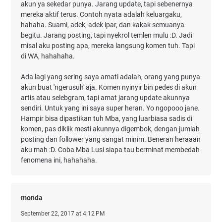
akun ya sekedar punya. Jarang update, tapi sebenernya
mereka aktif terus. Contoh nyata adalah keluargaku,
hahaha. Suami, adek, adek ipar, dan kakak semuanya
begitu. Jarang posting, tapi nyekrol temlen mulu :D. Jadi
misal aku posting apa, mereka langsung komen tuh. Tapi
di WA, hahahaha.
Ada lagi yang sering saya amati adalah, orang yang punya
akun buat 'ngerusuh' aja. Komen nyinyir bin pedes di akun
artis atau selebgram, tapi amat jarang update akunnya
sendiri. Untuk yang ini saya super heran. Yo ngopooo jane.
Hampir bisa dipastikan tuh Mba, yang luarbiasa sadis di
komen, pas diklik mesti akunnya digembok, dengan jumlah
posting dan follower yang sangat minim. Beneran heraaan
aku mah :D. Coba Mba Lusi siapa tau berminat membedah
fenomena ini, hahahaha.
monda
September 22, 2017 at 4:12 PM