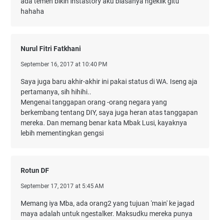
ada temen bikin instastory aku biasanya ngeklik gitu
hahaha
Nurul Fitri Fatkhani
September 16, 2017 at 10:40 PM
Saya juga baru akhir-akhir ini pakai status di WA. Iseng aja
pertamanya, sih hihihi..
Mengenai tanggapan orang -orang negara yang
berkembang tentang DIY, saya juga heran atas tanggapan
mereka. Dan memang benar kata Mbak Lusi, kayaknya
lebih mementingkan gengsi
Rotun DF
September 17, 2017 at 5:45 AM
Memang iya Mba, ada orang2 yang tujuan 'main' ke jagad
maya adalah untuk ngestalker. Maksudku mereka punya