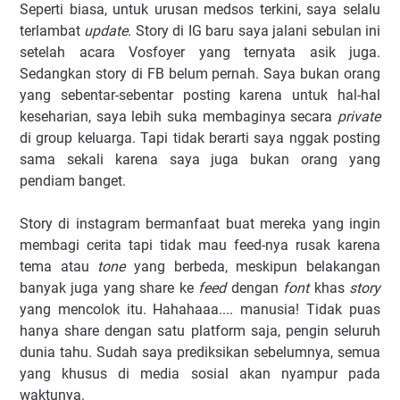
Seperti biasa, untuk urusan medsos terkini, saya selalu
terlambat
update
. Story di IG baru saya jalani sebulan ini
setelah acara Vosfoyer yang ternyata asik juga.
Sedangkan story di FB belum pernah. Saya bukan orang
yang sebentar-sebentar posting karena untuk hal-hal
keseharian, saya lebih suka membaginya secara
private
di group keluarga. Tapi tidak berarti saya nggak posting
sama sekali karena saya juga bukan orang yang
pendiam banget.
Story di instagram bermanfaat buat mereka yang ingin
membagi cerita tapi tidak mau feed-nya rusak karena
tema atau
tone
yang berbeda, meskipun belakangan
banyak juga yang share ke
feed
dengan
font
khas
story
yang mencolok itu. Hahahaaa.... manusia! Tidak puas
hanya share dengan satu platform saja, pengin seluruh
dunia tahu. Sudah saya prediksikan sebelumnya, semua
yang khusus di media sosial akan nyampur pada
waktunya.