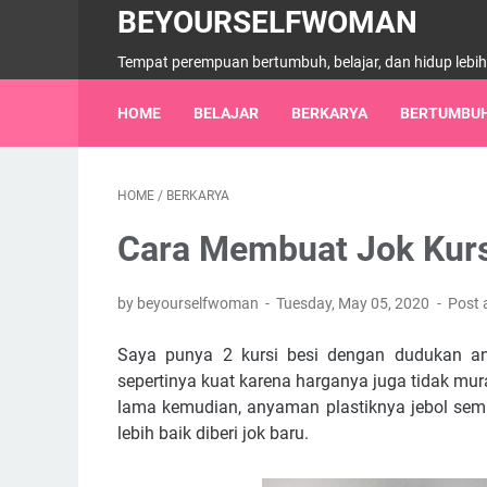
BEYOURSELFWOMAN
Tempat perempuan bertumbuh, belajar, dan hidup lebi
HOME
BELAJAR
BERKARYA
BERTUMBU
HOME
/
BERKARYA
Cara Membuat Jok Kursi
by beyourselfwoman
Tuesday, May 05, 2020
Post
Saya punya 2 kursi besi dengan dudukan anya
sepertinya kuat karena harganya juga tidak m
lama kemudian, anyaman plastiknya jebol semua
lebih baik diberi jok baru.