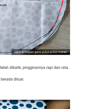
Jahit di bagian garis putus-putus merah.
elah dibalik, pinggirannya rapi dan rata.
berada diluar.