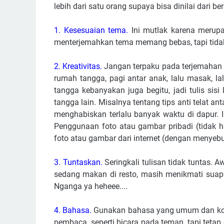
lebih dari satu orang supaya bisa dinilai dari ber
1. Kesesuaian tema
.
Ini mutlak karena merup
menterjemahkan tema memang bebas, tapi tidak 
2. Kreativitas.
Jangan terpaku pada terjemahan 
rumah tangga, pagi antar anak, lalu masak, l
tangga kebanyakan juga begitu, jadi tulis sis
tangga lain. Misalnya tentang tips anti telat 
menghabiskan terlalu banyak waktu di dapur. 
Penggunaan foto atau gambar pribadi (tidak h
foto atau gambar dari internet (dengan menyeb
3. Tuntaskan.
Seringkali tulisan tidak tuntas. Aw
sedang makan di resto, masih menikmati suapa
Nganga ya heheee....
4. Bahasa.
Gunakan bahasa yang umum dan komu
pembaca, seperti bicara pada teman, tapi teta