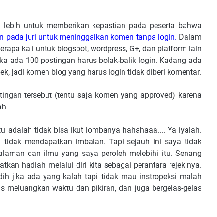
i lebih untuk memberikan kepastian pada peserta bahwa
han pada juri untuk meninggalkan komen tanpa login.
Dalam
rapa kali untuk blogspot, wordpress, G+, dan platform lain
ika ada 100 postingan harus bolak-balik login. Kadang ada
ek, jadi komen blog yang harus login tidak diberi komentar.
ingan tersebut (tentu saja komen yang approved) karena
ah.
u adalah tidak bisa ikut lombanya hahahaaa.... Ya iyalah.
ti tidak mendapatkan imbalan. Tapi sejauh ini saya tidak
alaman dan ilmu yang saya peroleh melebihi itu. Senang
an hadiah melalui diri kita sebagai perantara rejekinya.
dih jika ada yang kalah tapi tidak mau instropeksi malah
hlas meluangkan waktu dan pikiran, dan juga bergelas-gelas