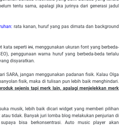
lum tentu sama, apalagi jika jurinya dari generasi jadul
ruhan:
rata kanan, huruf yang pas dimata dan background
 kata seperti
ini
, menggunakan ukuran font yang berbeda-
SEO), penggunaan warna huruf yang berbeda-beda terlalu
yang disyaratkan.
ari SARA, jangan menggunakan padanan fisik. Kalau Olga
nyolan fisik, maka di tulisan pun lebih baik menghindari.
duk sejenis tapi merk lain, apalagi menjelekkan merk
suka musik, lebih baik dicari widget yang memberi pilihan
tau tidak. Banyak juri lomba blog melakukan penjurian di
upaya bisa berkonsentrasi. Auto music player akan