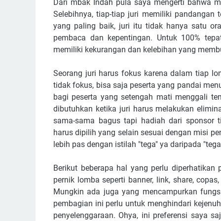
Dari mbak Indah pula saya mengerti bahwa m
Selebihnya, tiap-tiap juri memiliki pandangan 
yang paling baik, juri itu tidak hanya satu or
pembaca dan kepentingan. Untuk 100% tepat
memiliki kekurangan dan kelebihan yang memb
Seorang juri harus fokus karena dalam tiap lo
tidak fokus, bisa saja peserta yang pandai menu
bagi peserta yang setengah mati menggali tem
dibutuhkan ketika juri harus melakukan elimi
sama-sama bagus tapi hadiah dari sponsor t
harus dipilih yang selain sesuai dengan misi p
lebih pas dengan istilah "tega" ya daripada "tegas
Berikut beberapa hal yang perlu diperhatikan
pernik lomba seperti banner, link, share, copas
Mungkin ada juga yang mencampurkan fungsi te
pembagian ini perlu untuk menghindari kejenu
penyelenggaraan. Ohya, ini preferensi saya saja