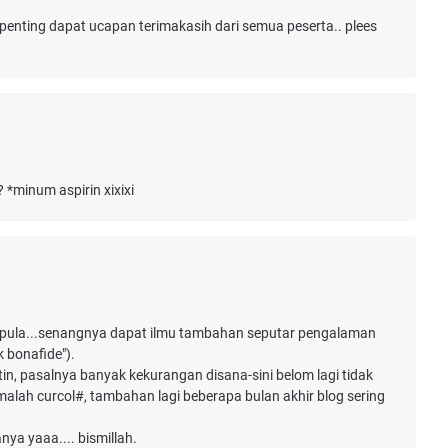
enting dapat ucapan terimakasih dari semua peserta.. plees
*minum aspirin xixixi
m pula...senangnya dapat ilmu tambahan seputar pengalaman
 bonafide").
tin, pasalnya banyak kekurangan disana-sini belom lagi tidak
malah curcol#, tambahan lagi beberapa bulan akhir blog sering
anya yaaa.... bismillah.