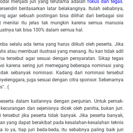
odal menjadi juri yang terutama adalah
fokus dan tegas
.
tersendiri berdasarkan latar belakangnya. Itulah sebabnya,
ang agar sebuah postingan bisa dilihat dari berbagai sisi
 menilai itu jelas tak mungkin karena semua manusia
uatnya tak bisa 100% dalam semua hal.
mba selalu ada tema yang harus diikuti oleh peserta. Jika
lis atau membuat ilustrasi yang menang. Itu kan tidak adil
a tersebut agar sesuai dengan persyaratan. Sikap tegas
nasi karena sering juri memegang beberapa nominasi yang
idak sebanyak nominasi. Kadang dari nominasi tersebut
enyelenggara, juga sesuai dengan citra sponsor. Sebenarnya
". :(
 peserta dalam kaitannya dengan penjurian. Untuk pernak-
, kecurangan dan sejenisnya dicek oleh panitia, bukan juri.
rsebut jika peserta tidak banyak. Jika peserta banyak,
han yang dapat berakibat pada kesalahan-kesalahan teknis
 lo ya, tiap juri beda-beda, itu sebabnya paling baik juri