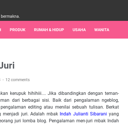
h bermakna.
H
PRODUK
RUMAH & HIDUP
USAHA
WANITA
Juri
3
12 comments
an kerupuk hihihiii.... Jika dibandingkan dengan teman-
man dari berbagai sisi. Baik dari pengalaman ngeblog,
pengalaman editing atau menilai sebuah tulisan. Berkat
 menjadi juri. Adalah mbak
Indah Julianti Sibarani
yang
seorang juri lomba blog. Pengalaman men-juri mbak Indah