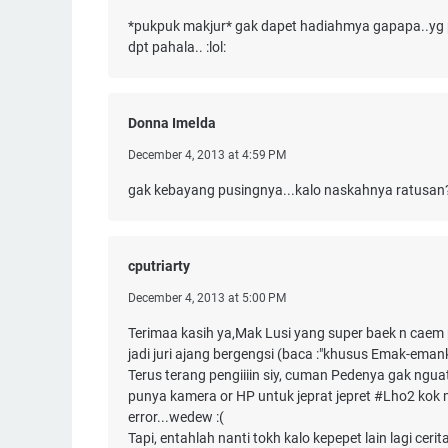
*pukpuk makjur* gak dapet hadiahmya gapapa..yg p
dpt pahala.. :lol:
Donna Imelda
December 4, 2013 at 4:59 PM
gak kebayang pusingnya...kalo naskahnya ratusan? 
cputriarty
December 4, 2013 at 5:00 PM
Terimaa kasih ya,Mak Lusi yang super baek n cae
jadi juri ajang bergengsi (baca :"khusus Emak-emank
Terus terang pengiiiin siy, cuman Pedenya gak ngua
punya kamera or HP untuk jeprat jepret #Lho2 kok 
error...wedew :(
Tapi, entahlah nanti tokh kalo kepepet lain lagi cerit