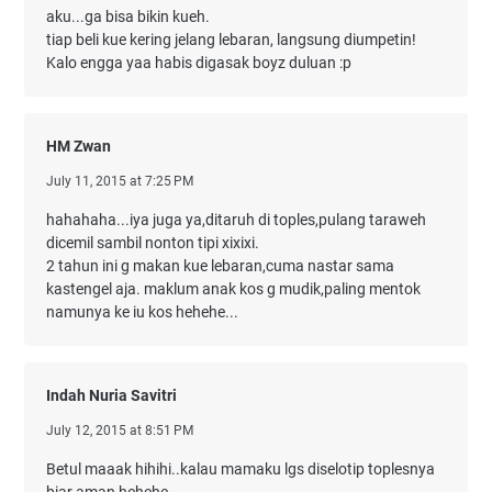
aku...ga bisa bikin kueh.
tiap beli kue kering jelang lebaran, langsung diumpetin!
Kalo engga yaa habis digasak boyz duluan :p
HM Zwan
July 11, 2015 at 7:25 PM
hahahaha...iya juga ya,ditaruh di toples,pulang taraweh
dicemil sambil nonton tipi xixixi.
2 tahun ini g makan kue lebaran,cuma nastar sama
kastengel aja. maklum anak kos g mudik,paling mentok
namunya ke iu kos hehehe...
Indah Nuria Savitri
July 12, 2015 at 8:51 PM
Betul maaak hihihi..kalau mamaku lgs diselotip toplesnya
biar aman hehehe