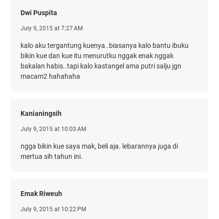
Dwi Puspita
July 9, 2015 at 7:27 AM
kalo aku tergantung kuenya..biasanya kalo bantu ibuku
bikin kue dan kue itu menurutku nggak enak nggak
bakalan habis..tapi kalo kastangel ama putri salju jgn
macam2 hahahaha
Kanianingsih
July 9, 2015 at 10:03 AM
ngga bikin kue saya mak, beli aja. lebarannya juga di
mertua sih tahun ini.
Emak Riweuh
July 9, 2015 at 10:22 PM