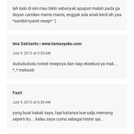
lah kalo di sini mau bikin sebanyak apapun malah pada ga
doyan camilan manis-manis, enggak ada anak kecil sih yaa
*sambil nyatet resep* :')
Ima Satrianto | www.tamasyaku.com
July 9, 2015 at 5:20 AM
dududududu noted resepnya dan siap eksekusi ya mak...
*_* makasiii
Fazri
July 9, 2015 at 6:38 AM
yang buat kakak saya, tapi katanya kue salju memang
seperti itu... kalau saya cuma sebagai tester aja...