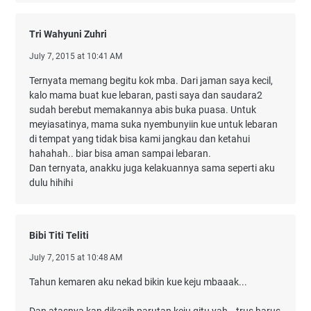
Tri Wahyuni Zuhri
July 7, 2015 at 10:41 AM
Ternyata memang begitu kok mba. Dari jaman saya kecil,
kalo mama buat kue lebaran, pasti saya dan saudara2
sudah berebut memakannya abis buka puasa. Untuk
meyiasatinya, mama suka nyembunyiin kue untuk lebaran
di tempat yang tidak bisa kami jangkau dan ketahui
hahahah.. biar bisa aman sampai lebaran.
Dan ternyata, anakku juga kelakuannya sama seperti aku
dulu hihihi
Bibi Titi Teliti
July 7, 2015 at 10:48 AM
Tahun kemaren aku nekad bikin kue keju mbaaak...
Dan atasnya kan dikasih parutan keju gitu yah...trus harus