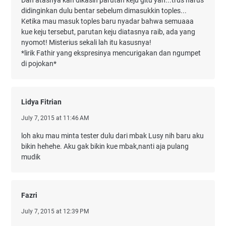
didinginkan dulu bentar sebelum dimasukkin toples...
Ketika mau masuk toples baru nyadar bahwa semuaaa
kue keju tersebut, parutan keju diatasnya raib, ada yang
nyomot! Misterius sekali lah itu kasusnya!
*lirik Fathir yang ekspresinya mencurigakan dan ngumpet
di pojokan*
Lidya Fitrian
July 7, 2015 at 11:46 AM
loh aku mau minta tester dulu dari mbak Lusy nih baru aku
bikin hehehe. Aku gak bikin kue mbak,nanti aja pulang
mudik
Fazri
July 7, 2015 at 12:39 PM