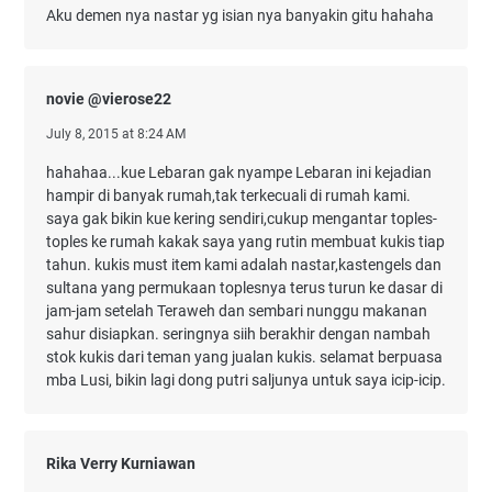
Aku demen nya nastar yg isian nya banyakin gitu hahaha
novie @vierose22
July 8, 2015 at 8:24 AM
hahahaa...kue Lebaran gak nyampe Lebaran ini kejadian
hampir di banyak rumah,tak terkecuali di rumah kami.
saya gak bikin kue kering sendiri,cukup mengantar toples-
toples ke rumah kakak saya yang rutin membuat kukis tiap
tahun. kukis must item kami adalah nastar,kastengels dan
sultana yang permukaan toplesnya terus turun ke dasar di
jam-jam setelah Teraweh dan sembari nunggu makanan
sahur disiapkan. seringnya siih berakhir dengan nambah
stok kukis dari teman yang jualan kukis. selamat berpuasa
mba Lusi, bikin lagi dong putri saljunya untuk saya icip-icip.
Rika Verry Kurniawan