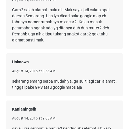
Gara2 salah alamat mulu nih Mak saya jadi cukup apal
daerah Semarang. Lha iya dicari pake google map eh
tahunya nomor rumahnya mlencar2. Kalau masuk
perumahan nggak ada yg ditanya duh duh muter2 deh.
Pernahbjuga nih ditipu tukang angkot gara2 gak tahu
alamat pasti mak.
Unknown
August 14, 2015 at 8:56 AM
sekarang emang serba mudah ya. ga sulit lagi cari alamat ,
tinggal pake GPS atau google maps aja
Kanianingsih
August 14, 2015 at 9:08 AM
saya juga seringnya nanya2 penduduk setempt sih kalo