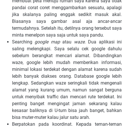
membuat peta menuju rumah saya karena saya tidak
pandai corat coret menggambarkan sesuatu, apalagi
jika skalanya paling enggak sedikit masuk akal.
Biasanya saya gambar asal aja ancar-ancar
termudahnya. Setelah itu, detilnya orang tersebut saya
minta menelpon saya saja untuk saya pandu.
Searching
google map
atau
waze
. Dua aplikasi ini
saling melengkapi. Saya selalu cek google dahulu
sebelum berangkat mencari alamat. Dibandingkan
waze, google lebih mudah memberikan informasi,
minimal lokasi terdekat dengan alamat karena sudah
lebih banyak diakses orang. Database google lebih
lengkap. Sedangkan waze seringkali tidak mengenali
alamat yang kurang umum, namun sangat berguna
untuk menyibak traffic dan mencari rute terdekat. Ini
penting banget mengingat jaman sekarang kalau
kesasar baliknya di U-turn bisa jauh banget, bahkan
bisa muter-muter kalau jalur satu arah.
Berpatokan pada koordinat. Kepada teman-teman