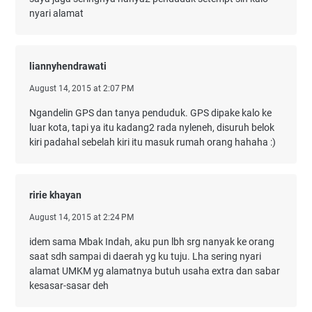
nyari alamat
liannyhendrawati
August 14, 2015 at 2:07 PM
Ngandelin GPS dan tanya penduduk. GPS dipake kalo ke
luar kota, tapi ya itu kadang2 rada nyleneh, disuruh belok
kiri padahal sebelah kiri itu masuk rumah orang hahaha :)
ririe khayan
August 14, 2015 at 2:24 PM
idem sama Mbak Indah, aku pun lbh srg nanyak ke orang
saat sdh sampai di daerah yg ku tuju. Lha sering nyari
alamat UMKM yg alamatnya butuh usaha extra dan sabar
kesasar-sasar deh