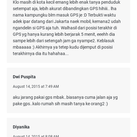
Klo masih di kota kecil emang lebih enak tanya penduduk
setempat aja, lebih akurat dibandingkan GPS hihiii.. lha
nama kampungku blm masuk GPS je :D Terbukti waktu
adek ipar datang dari Jakarta naek mobil, kemana2 udah
ngandelin si GPS aja tuh. Walhasil dari posisi terakhir di
GPS yg hanya kurang lebih berjarak 5 menit, eeehh dia
sampe lebih dari setengah jam ga nyampe2. Keblasuk
mbaaaaa :) Akhirnya ya tetep kudu dijemput di posisi
terakhirnya dia itu hahahaa...
Dwi Puspita
August 14, 2015 at 7:49 AM
aku jarang pakai gps mbak..biasanya cuma jalan aja yg
pake gps..kalo rumah sih masih tanya ke orang2 :)
Diyanika
August 14, 2015 at 8:08 AM