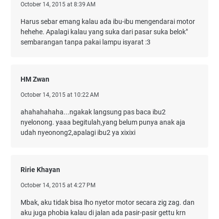
October 14, 2015 at 8:39 AM
Harus sebar emang kalau ada ibu-ibu mengendarai motor
hehehe. Apalagi kalau yang suka dari pasar suka belok"
sembarangan tanpa pakai lampu isyarat :3
HM Zwan
October 14, 2015 at 10:22 AM
ahahahahaha...ngakak langsung pas baca ibu2
nyelonong. yaaa begitulah,yang belum punya anak aja
udah nyeonong2,apalagi ibu2 ya xixixi
Ririe Khayan
October 14, 2015 at 4:27 PM
Mbak, aku tidak bisa lho nyetor motor secara zig zag. dan
aku juga phobia kalau di jalan ada pasir-pasir gettu krn