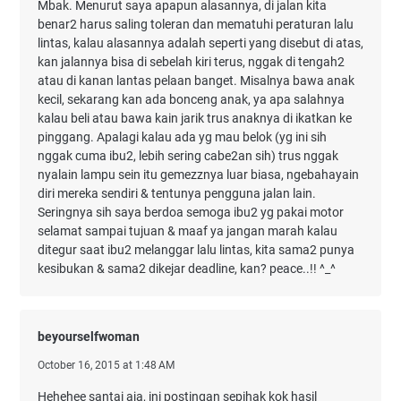
Mbak. Menurut saya apapun alasannya, di jalan kita
benar2 harus saling toleran dan mematuhi peraturan lalu
lintas, kalau alasannya adalah seperti yang disebut di atas,
kan jalannya bisa di sebelah kiri terus, nggak di tengah2
atau di kanan lantas pelaan banget. Misalnya bawa anak
kecil, sekarang kan ada bonceng anak, ya apa salahnya
kalau beli atau bawa kain jarik trus anaknya di ikatkan ke
pinggang. Apalagi kalau ada yg mau belok (yg ini sih
nggak cuma ibu2, lebih sering cabe2an sih) trus nggak
nyalain lampu sein itu gemezznya luar biasa, ngebahayain
diri mereka sendiri & tentunya pengguna jalan lain.
Seringnya sih saya berdoa semoga ibu2 yg pakai motor
selamat sampai tujuan & maaf ya jangan marah kalau
ditegur saat ibu2 melanggar lalu lintas, kita sama2 punya
kesibukan & sama2 dikejar deadline, kan? peace..!! ^_^
beyourselfwoman
October 16, 2015 at 1:48 AM
Hehehee santai aja, ini postingan sepihak kok hasil