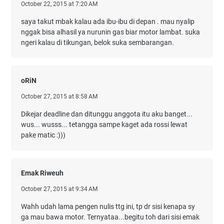
October 22, 2015 at 7:20 AM
saya takut mbak kalau ada ibu-ibu di depan . mau nyalip
nggak bisa alhasil ya nurunin gas biar motor lambat. suka
ngeri kalau di tikungan, belok suka sembarangan.
oRiN
October 27, 2015 at 8:58 AM
Dikejar deadline dan ditunggu anggota itu aku banget...
wus... wusss... tetangga sampe kaget ada rossi lewat
pake matic :)))
Emak Riweuh
October 27, 2015 at 9:34 AM
Wahh udah lama pengen nulis ttg ini, tp dr sisi kenapa sy
ga mau bawa motor. Ternyataa...begitu toh dari sisi emak