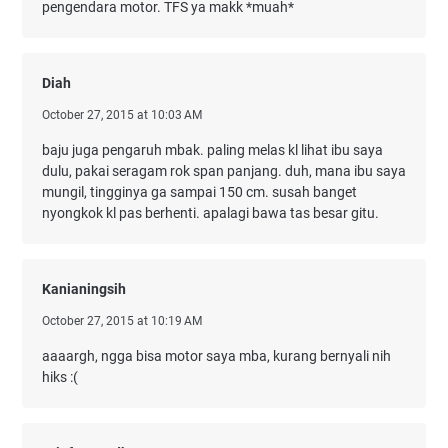
pengendara motor. TFS ya makk *muah*
Diah
October 27, 2015 at 10:03 AM
baju juga pengaruh mbak. paling melas kl lihat ibu saya
dulu, pakai seragam rok span panjang. duh, mana ibu saya
mungil, tingginya ga sampai 150 cm. susah banget
nyongkok kl pas berhenti. apalagi bawa tas besar gitu.
Kanianingsih
October 27, 2015 at 10:19 AM
aaaargh, ngga bisa motor saya mba, kurang bernyali nih
hiks :(