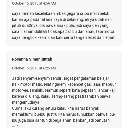
October 15, 2015 at 4:56 AM
saya pernah kecelakaan mbak gegara si ibu main belok
kanan aja padahal ada saya di belakang, eh ya udah deh
jatuh dua2nya, dia bawa anak pula, jadi saya deh yang
salah, alhamdulillah tidak apa2 si ibu dan anak, tapi motor
saya bengkok ke kiri dan kaki serta tangan lecet dan lebam
Rosanna Simanjuntak
October 15, 2015 at 6:25 AM
Jadi senyam-senyum sendiri, ingat pengalaman belajar
naik motor matic. Niat ngerem, kepencet gas, laaa, mabuur
motor-ee. Hihihihi. Namun seperti kata pepatah, lancar kaji
karena di ulang, kalau sering-sering pasti tambah piawai
mengemudinya.
Cuma, aku kurang setuju kalau kita harus banyak
memaklumi ibu-ibu, justru kita harus tunjukkan bahwa ibu-
ibu juga bisa santun di perjalanan, bahkan jadi panutan
~_*