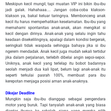
Meskipun kecil mungil, tapi muatan VIP ini bikin ibu-ibu
jadi galak. Hahahaaa.... Jangan coba-coba klakson-
klakson ya, bakal keluar taringnya. Membonceng anak
kecil itu harus memperhatikan keselamatan. Ibu-ibu yang
memahami spontanitas anak-anak, akan mengikat si
kecil dengan dirinya. Anak-anak yang selalu ingin tahu
keadaan disekelilingnya, apalagi dalam kondisi bergerak,
seringkali tidak waspada sehingga bahaya jika si ibu
ngerem mendadak. Anak kecil juga mudah sekali tertidur
jika dalam perjalanan, terlebih dibelai angin sepoi-sepoi.
Uniknya, anak kecil yang terlelap itu bobot badannya
seolah menjadi dua kali lipat, belum lagi anak-anak itu
seperti terkulai pasrah 100%, membuat para ibu
kerepotan menjaga posisi aman anak-anaknya.
Dikejar Deadline
Mungkin saja ibu-ibu dianggap sebagai pengendara
motor yang buruk. Tapi tanyalah anak-anak yang biasa
diantar ibunya ke sekolah, siapa yang mereka pilih