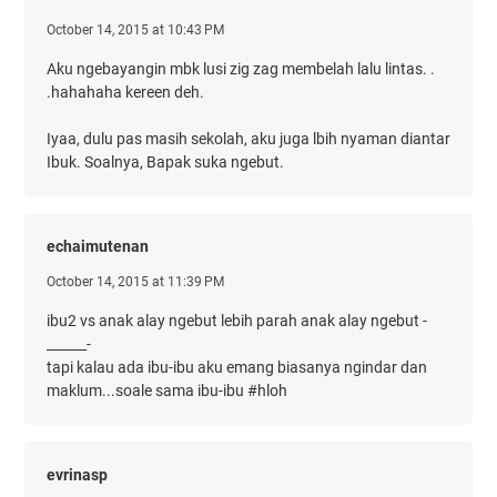
October 14, 2015 at 10:43 PM
Aku ngebayangin mbk lusi zig zag membelah lalu lintas. .
.hahahaha kereen deh.
Iyaa, dulu pas masih sekolah, aku juga lbih nyaman diantar
Ibuk. Soalnya, Bapak suka ngebut.
echaimutenan
October 14, 2015 at 11:39 PM
ibu2 vs anak alay ngebut lebih parah anak alay ngebut -
______-
tapi kalau ada ibu-ibu aku emang biasanya ngindar dan
maklum...soale sama ibu-ibu #hloh
evrinasp