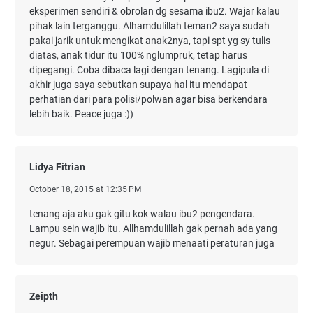
eksperimen sendiri & obrolan dg sesama ibu2. Wajar kalau
pihak lain terganggu. Alhamdulillah teman2 saya sudah
pakai jarik untuk mengikat anak2nya, tapi spt yg sy tulis
diatas, anak tidur itu 100% nglumpruk, tetap harus
dipegangi. Coba dibaca lagi dengan tenang. Lagipula di
akhir juga saya sebutkan supaya hal itu mendapat
perhatian dari para polisi/polwan agar bisa berkendara
lebih baik. Peace juga :))
Lidya Fitrian
October 18, 2015 at 12:35 PM
tenang aja aku gak gitu kok walau ibu2 pengendara.
Lampu sein wajib itu. Allhamdulillah gak pernah ada yang
negur. Sebagai perempuan wajib menaati peraturan juga
Zeipth