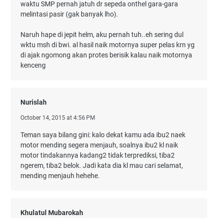
waktu SMP pernah jatuh dr sepeda onthel gara-gara
melintasi pasir (gak banyak lho).
Naruh hape di jepit helm, aku pernah tuh..eh sering dul
wktu msh di bwi. al hasil naik motornya super pelas krn yg
di ajak ngomong akan protes berisik kalau naik motornya
kenceng
Nurislah
October 14, 2015 at 4:56 PM
Teman saya bilang gini: kalo dekat kamu ada ibu2 naek
motor mending segera menjauh, soalnya ibu2 kl naik
motor tindakannya kadang2 tidak terprediksi, tiba2
ngerem, tiba2 belok. Jadi kata dia kl mau cari selamat,
mending menjauh hehehe.
Khulatul Mubarokah