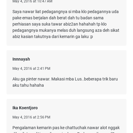
May 4, 2016 at 10:47 AM
Saya nawar liat pedagangnya si mba klo pedagannya uda
pake emas berjalan dah berat dah tu badan sama
perhiasan saya suka tawar abiz2an hahahah tp klo
pedagangnya mukanya melas duh langsung aza deh sikat
abiz kasian takutnya dari kemarin ga laku :p
Innnayah
May 4, 2016 at 2:41 PM
Aku ga pinter nawar. Makasi mba Lus..beberapa trik baru
aku tahu hahaha
Ika Koentjoro
May 4, 2016 at 2:56 PM
Pengalaman kemarin pas ke chattuchak nawar alot nggak