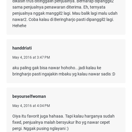
dikasih trus ditinggalin penjualnya. Berharap dipanggil2
sama penjualnya penawaran diterima. Eh, ternyata
penjualnya nggak manggil2 lagi. Mau balik lagi malu udah
nawar2. Coba kalau di Beringharjo pasti dipanggil2 lagi.
Hehehe
handdriati
May 4, 2016 at 3:47 PM
aku paling gak bisa nawar hohoho...jadi kalau ke
bringharjo pasti ngajakin mbaku yg kalau nawar sadis :D
beyourselfwoman
May 4, 2016 at 4:04 PM
Oiya itu favorit juga hahaaa. Tapi kalau harganya sudah
fixed, penjualnya malah bersyukur lho yg nawar cepet
pergi. Nggak pusing nglayani :)