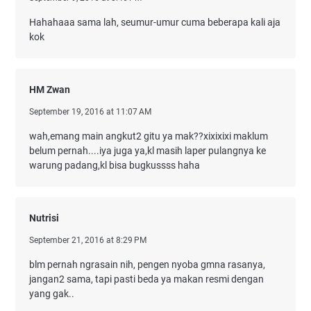
Hahahaaa sama lah, seumur-umur cuma beberapa kali aja
kok
HM Zwan
September 19, 2016 at 11:07 AM
wah,emang main angkut2 gitu ya mak??xixixixi maklum
belum pernah....iya juga ya,kl masih laper pulangnya ke
warung padang,kl bisa bugkussss haha
Nutrisi
September 21, 2016 at 8:29 PM
blm pernah ngrasain nih, pengen nyoba gmna rasanya,
jangan2 sama, tapi pasti beda ya makan resmi dengan
yang gak..