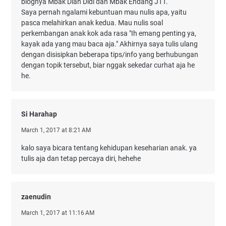
blognya Mbak Diah Didi dan Mbak Endang JTT.
Saya pernah ngalami kebuntuan mau nulis apa, yaitu
pasca melahirkan anak kedua. Mau nulis soal
perkembangan anak kok ada rasa "Ih emang penting ya,
kayak ada yang mau baca aja." Akhirnya saya tulis ulang
dengan disisipkan beberapa tips/info yang berhubungan
dengan topik tersebut, biar nggak sekedar curhat aja he
he.
Si Harahap
March 1, 2017 at 8:21 AM
kalo saya bicara tentang kehidupan keseharian anak. ya
tulis aja dan tetap percaya diri, hehehe
zaenudin
March 1, 2017 at 11:16 AM