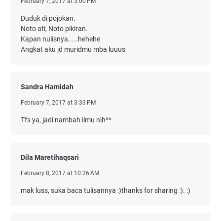
February 7, 2017 at 3:00 PM
Duduk di pojokan.
Noto ati, Noto pikiran.
Kapan nulisnya.....hehehe
Angkat aku jd muridmu mba luuus
Sandra Hamidah
February 7, 2017 at 3:33 PM
Tfs ya, jadi nambah ilmu nih^^
Dila Maretihaqsari
February 8, 2017 at 10:26 AM
mak luss, suka baca tulisannya :)thanks for sharing :). :)