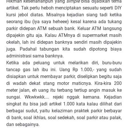
Hikmah keseharianpun yang
simple
bisa dijadikan tema
artikel. Tak perlu heboh menciptakan sesuatu seperti DIY
kursi jebol diatas. Misalnya kejadian siang tadi ketika
seorang ibu (iya saya heheee) kesal karena ada tukang
parkir didepan ATM sebuah bank. Keluar ATM langsung
dipajekin gitu aja. Kalau ATMnya di supermarket masih
okelah, lah ini didepan banknya sendiri masih dipajekin
juga. Padahal tabungan kita sudah dipotong biaya
administrasi sama banknya.
Ketika ada peluang untuk melarikan diri, buru-buru
tancap gas lah ibu ini. Uang Rp 1.000,- yang sudah
disiapkan untuk membayar parkir, diselipkan begitu saja
di wadah dekat stang motor maticnya. Kira-kira 200
meter jalan, eh uang itu terbang tertiup angin masuk ke
sungai. Wkwkwkk.... rejeki nggak kemana. Kejadian
singkat itu bisa jadi artikel 1.000 kata kalau dilihat dari
berbagai sudut, yaitu kelaziman praktek parkir berbayar
di bank, soal ikhlas, soal sedekah, soal parkir atau palak,
dan sebagainya.