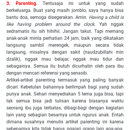
3. Parenting.
Tentusaja ini untuk yang sudah
berkeluarga. Buat yang masih jomblo, saya hanya bisa
bantu doa, semoga disegerakan. Amin.
Having a child is
like having problem around the clock.
Yah nggak
sedramatis itu sih hihihii. Jangan takut. Tapi memang
anak-anak minta perhatian 24 jam, baik yang dikatakan
langsung sambil merengek, maupun secara tidak
langsung, misalnya dengan sakit (naudzubillahi min
dzalik), nggak mau belajar, nggak mau tidur dan
sebagainya. Semua itu butuh dicurhatin oleh para ibu
dengan mencari referensi yang senasib.
Artikel-artikel parenting termasuk yang paling banyak
dicari. Kebetulan bahannya berlimpah bagi yang sudah
punya anak. Sehari menyediakan 5 tema juga bisa, tapi
tak semua bisa jadi tulisan karena biasanya waktu
seorang ibu juga terbatas, dibagi-bagi dengan kegiatan
lain yang sebagian besarnya untuk ngurus anak. Entah
dimana susahnya menulis artikel parenting ini karena
sebenarnya kita tidak harus ngajari orang lain apa-apa.