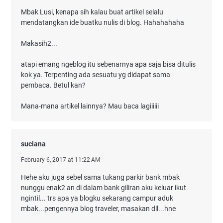
Mbak Lusi, kenapa sih kalau buat artikel selalu
mendatangkan ide buatku nulis di blog. Hahahahaha
Makasih2...
atapi emang ngeblog itu sebenarnya apa saja bisa ditulis
kok ya. Terpenting ada sesuatu yg didapat sama
pembaca. Betul kan?
Mana-mana artikel lainnya? Mau baca lagiiiiii
suciana
February 6, 2017 at 11:22 AM
Hehe aku juga sebel sama tukang parkir bank mbak
nunggu enak2 an di dalam bank giliran aku keluar ikut
ngintil... trs apa ya blogku sekarang campur aduk
mbak...pengennya blog traveler, masakan dll...hne