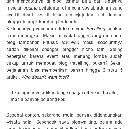
dan mencatatnya di blog, terlihat pula dari sibuknya
mereka
update
perjalanan di media sosial, adalah yang
sedikit demi sedikit bisa mensejajarkan diri dengan
blogger-blogger kondang terdahulu.
Kedepannya persaingan di tema-tema
travelling
ini akan
terus meningkat. Makin banyak blogger yang membuat
blog tambahan khusus
traveling
meski sebelumnya
sudah dikenal sebagai blogger niche lain. Sering
bepergian karena event atau menang lomba sudah
cukup untuk membuat blog travelling, bukan? Sekali
perjalanan bisa memberikan bahan hingga 3 atau 5
artikel.
Who doesn't want that?
Jika ingin menjadikan blog sebagai referensi traveler,
masih banyak peluang kok.
Sebagai contoh, sekarang mulai banyak didengungkan
wisata halal. Sependek saya blogwalking, belum ada
yang benar-benar memperlihatkan beda antara wisata