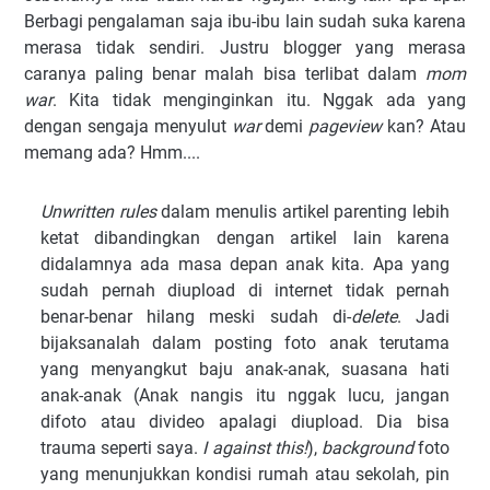
Berbagi pengalaman saja ibu-ibu lain sudah suka karena
merasa tidak sendiri. Justru blogger yang merasa
caranya paling benar malah bisa terlibat dalam
mom
war
. Kita tidak menginginkan itu. Nggak ada yang
dengan sengaja menyulut
war
demi
pageview
kan? Atau
memang ada? Hmm....
Unwritten rules
dalam menulis artikel parenting lebih
ketat dibandingkan dengan artikel lain karena
didalamnya ada masa depan anak kita. Apa yang
sudah pernah diupload di internet tidak pernah
benar-benar hilang meski sudah di-
delete
. Jadi
bijaksanalah dalam posting foto anak terutama
yang menyangkut baju anak-anak, suasana hati
anak-anak (Anak nangis itu nggak lucu, jangan
difoto atau divideo apalagi diupload. Dia bisa
trauma seperti saya.
I against this!
),
background
foto
yang menunjukkan kondisi rumah atau sekolah, pin