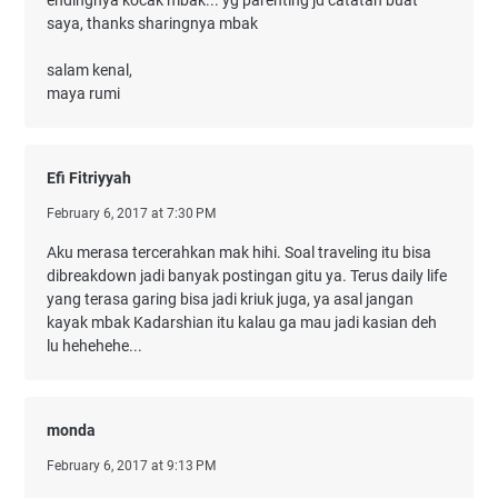
endingnya kocak mbak... yg parenting jd catatan buat
saya, thanks sharingnya mbak
salam kenal,
maya rumi
Efi Fitriyyah
February 6, 2017 at 7:30 PM
Aku merasa tercerahkan mak hihi. Soal traveling itu bisa
dibreakdown jadi banyak postingan gitu ya. Terus daily life
yang terasa garing bisa jadi kriuk juga, ya asal jangan
kayak mbak Kadarshian itu kalau ga mau jadi kasian deh
lu hehehehe...
monda
February 6, 2017 at 9:13 PM