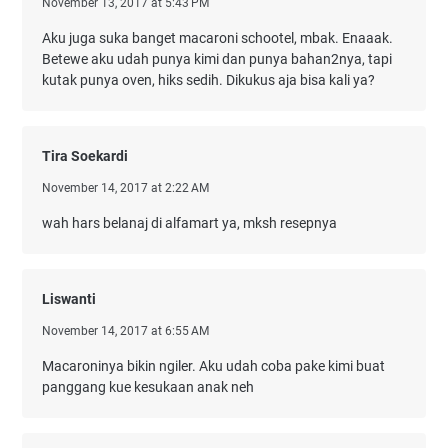
November 13, 2017 at 5:43 PM
Aku juga suka banget macaroni schootel, mbak. Enaaak.
Betewe aku udah punya kimi dan punya bahan2nya, tapi
kutak punya oven, hiks sedih. Dikukus aja bisa kali ya?
Tira Soekardi
November 14, 2017 at 2:22 AM
wah hars belanaj di alfamart ya, mksh resepnya
Liswanti
November 14, 2017 at 6:55 AM
Macaroninya bikin ngiler. Aku udah coba pake kimi buat
panggang kue kesukaan anak neh