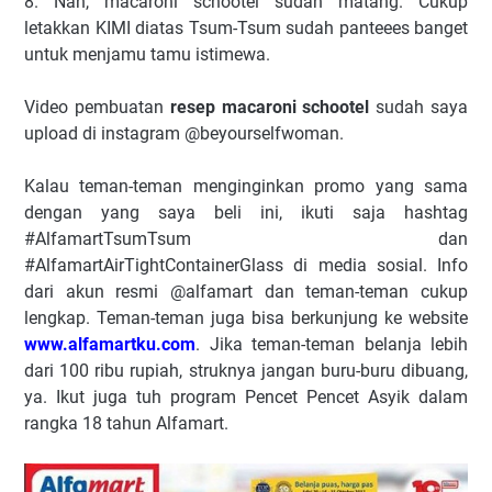
8. Nah, macaroni schootel sudah matang. Cukup
letakkan KIMI diatas Tsum-Tsum sudah panteees banget
untuk menjamu tamu istimewa.
Video pembuatan
resep macaroni schootel
sudah saya
upload di instagram @beyourselfwoman.
Kalau teman-teman menginginkan promo yang sama
dengan yang saya beli ini, ikuti saja hashtag
#AlfamartTsumTsum dan
#AlfamartAirTightContainerGlass di media sosial. Info
dari akun resmi @alfamart dan teman-teman cukup
lengkap. Teman-teman juga bisa berkunjung ke website
www.alfamartku.com
. Jika teman-teman belanja lebih
dari 100 ribu rupiah, struknya jangan buru-buru dibuang,
ya. Ikut juga tuh program Pencet Pencet Asyik dalam
rangka 18 tahun Alfamart.